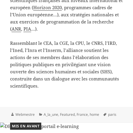
scientifiques françaises aux niveaux international et
européen (
Horizon 2020
, programmes cadres de
l’Union européenne…), aux stratégies nationales et
aux exercices de programmation de la recherche
(
ANR
,
PIA
…).
Rassemblant le CEA, la CGE, la CPU, le CNRS, l’IRD,
l’Ined, l’Inra et l’Inserm, l’alliance soutient les
actions de ses membres dans l’élaboration des
politiques publiques en privilégiant une vision
ouverte des sciences humaines et sociales (SHS),
construite dans un dialogue avec les communautés
scientifiques.
Auteur
Catégories
Mots-
Webmestre
A_la_une
,
Featured
,
France
,
home
paris
clés
MIS EN AVANT