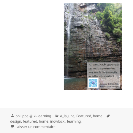
Auteur
Catégories
Mots-
philippe @ ki-learning
A_la_une
,
Featured
,
home
clés
design
,
featured
,
home
,
inowlocki
,
learning,
sur 2019, des projets neufs !
Laisser un commentaire