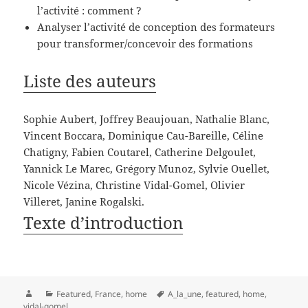
l’activité : comment ?
Analyser l’activité de conception des formateurs
pour transformer/concevoir des formations
Liste des auteurs
Sophie Aubert, Joffrey Beaujouan, Nathalie Blanc,
Vincent Boccara, Dominique Cau-Bareille, Céline
Chatigny, Fabien Coutarel, Catherine Delgoulet,
Yannick Le Marec, Grégory Munoz, Sylvie Ouellet,
Nicole Vézina, Christine Vidal-Gomel, Olivier
Villeret, Janine Rogalski.
Texte d’introduction
Auteur
Catégories
Mots-
Featured
,
France
,
home
A_la_une
,
featured
,
home
,
clés
vidal-gomel