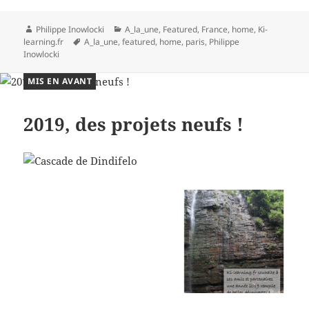
Auteur
Catégories
Philippe Inowlocki
A_la_une
,
Featured
,
France
,
home
,
Ki-
Mots-
learning.fr
A_la_une
,
featured
,
home
,
paris
,
Philippe
clés
Inowlocki
MIS EN AVANT
2019, des projets neufs !