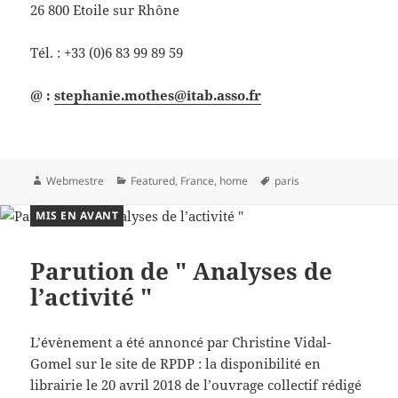
26 800 Etoile sur Rhône
Tél. : +33 (0)6 83 99 89 59
@ :
stephanie.mothes@itab.asso.fr
Auteur
Catégories
Mots-
Webmestre
Featured
,
France
,
home
paris
clés
MIS EN AVANT
Parution de " Analyses de
l’activité "
L’évènement a été annoncé par Christine Vidal-
Gomel sur le site de RPDP : la disponibilité en
librairie le 20 avril 2018 de l’ouvrage collectif rédigé