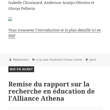
Isabelle Chouinard, Anderson Araújo-Oliveira et
Glorya Pellerin
Vous trouverez l’introduction et le plan détaillé ici en
PDF
Auteur
Catégories
Mots-
Webmestre
A_la_une
,
Featured
,
France
,
home
paris
clés
MIS EN AVANT
Remise du rapport sur la
recherche en éducation de
l’Alliance Athena