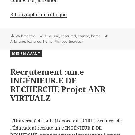
Bibliographie du colloque
Auteur
Catégories
Mots-
Webmestre
A_la_une
,
Featured
,
France
,
home
clés
A_la_une
,
featured
,
home
,
Philippe Inowlocki
MIS EN AVANT
Recrutement :un.e
INGÉNIEUR.E DE
RECHERCHE Projet ANR
VIRTUALZ
L’Université de Lille (
Laboratoire CIREL-Sciences de
l’Éducation
) recrute un.e INGÉNIEUR.E DE