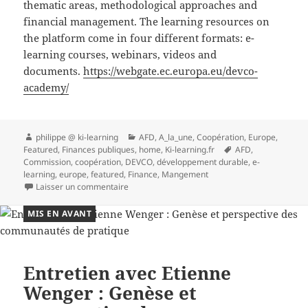
thematic areas, methodological approaches and
financial management. The learning resources on
the platform come in four different formats: e-
learning courses, webinars, videos and
documents.
https://webgate.ec.europa.eu/devco-
academy/
Auteur
Catégories
philippe @ ki-learning
AFD
,
A_la_une
,
Coopération
,
Europe
,
Mots-
Featured
,
Finances publiques
,
home
,
Ki-learning.fr
AFD
,
clés
Commission
,
coopération
,
DEVCO
,
développement durable
,
e-
learning
,
europe
,
featured
,
Finance
,
Mangement
sur DEVCO Academy portail e-learning
Laisser un commentaire
MIS EN AVANT
Entretien avec Etienne
Wenger : Genèse et