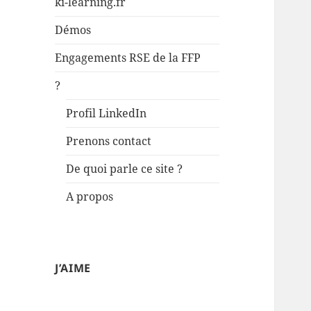
ki-learning.fr
Démos
Engagements RSE de la FFP
?
Profil LinkedIn
Prenons contact
De quoi parle ce site ?
A propos
J’AIME