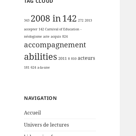
TAG CLOUD
2008 in
142
343
272
2013
accepter
142 Carnival of Education
-
néologisme
acte
acquis
824
accompagnement
abilities
acteurs
2011
8
810
181
624
a-la-une
NAVIGATION
Accueil
Univers de lectures