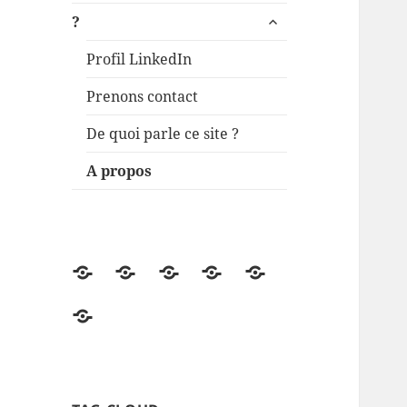
ouvrir
?
le
sous-
Profil LinkedIn
menu
Prenons contact
De quoi parle ce site ?
A propos
Accueil
Univers
ki-
Démos
Engagements
de
learning.fr
RSE
?
lectures
de
la
FFP