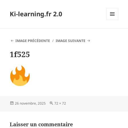
Ki-learning.fr 2.0
MENU
ET
WIDGETS
IMAGE PRÉCÉDENTE
IMAGE SUIVANTE
1f525
Publié
Taille
26 novembre, 2025
72 × 72
le
réelle
Laisser un commentaire