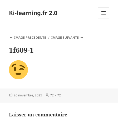
Ki-learning.fr 2.0
MENU
ET
WIDGETS
IMAGE PRÉCÉDENTE
IMAGE SUIVANTE
1f609-1
Publié
Taille
26 novembre, 2025
72 × 72
le
réelle
Laisser un commentaire