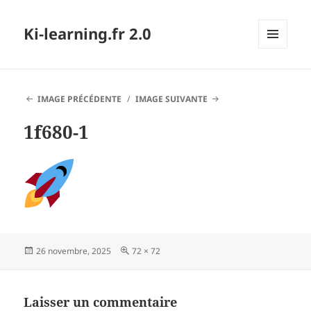
Ki-learning.fr 2.0
MENU
ET
WIDGETS
IMAGE PRÉCÉDENTE
IMAGE SUIVANTE
1f680-1
Publié
Taille
26 novembre, 2025
72 × 72
le
réelle
Laisser un commentaire