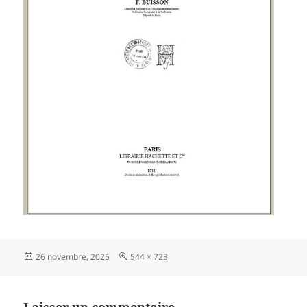
Publié
Taille
26 novembre, 2025
544 × 723
le
réelle
Laisser un commentaire