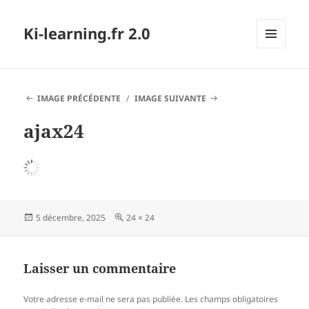
Ki-learning.fr 2.0
MENU
ET
WIDGETS
IMAGE PRÉCÉDENTE
IMAGE SUIVANTE
ajax24
Publié
Taille
5 décembre, 2025
24 × 24
le
réelle
Laisser un commentaire
Votre adresse e-mail ne sera pas publiée.
Les champs obligatoires