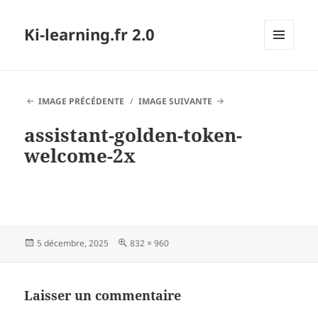
Ki-learning.fr 2.0
MENU
ET
WIDGETS
IMAGE PRÉCÉDENTE
IMAGE SUIVANTE
assistant-golden-token-
welcome-2x
Publié
Taille
5 décembre, 2025
832 × 960
le
réelle
Laisser un commentaire