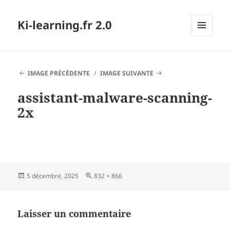
Ki-learning.fr 2.0
MENU
ET
WIDGETS
IMAGE PRÉCÉDENTE
IMAGE SUIVANTE
assistant-malware-scanning-
2x
Publié
Taille
5 décembre, 2025
832 × 866
le
réelle
Laisser un commentaire