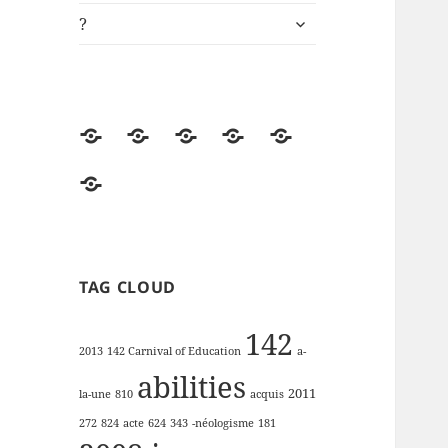
ouvrir
?
le
sous-
menu
Accueil
Univers
ki-
Démos
Engagements
de
learning.fr
RSE
?
lectures
de
la
FFP
TAG CLOUD
142
2013
142 Carnival of Education
a-
abilities
2011
la-une
810
acquis
272
824
acte
624
343
-néologisme
181