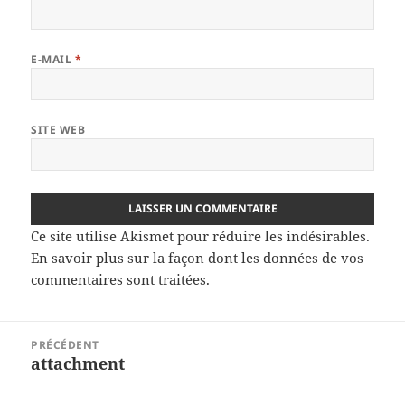
E-MAIL
*
SITE WEB
Ce site utilise Akismet pour réduire les indésirables.
En savoir plus sur la façon dont les données de vos
commentaires sont traitées
.
Navigation
PRÉCÉDENT
de
attachment
Article
l’article
précédent :