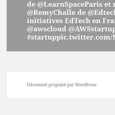
de @LearnSpaceParis et 
suivant :
@RemyChalle de @Edtech
initiatives EdTech en Fra
@awscloud @AWSstartup
#startuppic.twitter.co
Fièrement propulsé par WordPress