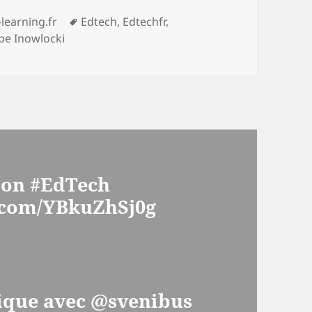
tégories
Mots-
-learning.fr
Edtech
,
Edtechfr
,
clés
ppe Inowlocki
oon #EdTech
r.com/YBkuZhSj0g
ique avec @svenibus