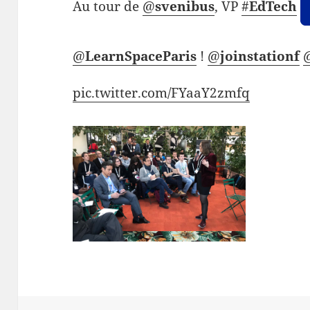
Au tour de
@
svenibus
, VP
#
EdTech
@
LearnSpaceParis
!
@
joinstationf
pic.twitter.com/FYaaY2zmfq