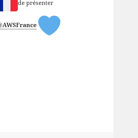
de présenter
@
AWSFrance