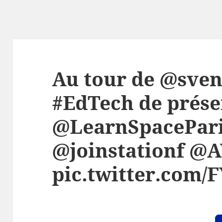
Au tour de @sven
#EdTech de prése
@LearnSpacePari
@joinstationf @
pic.twitter.com