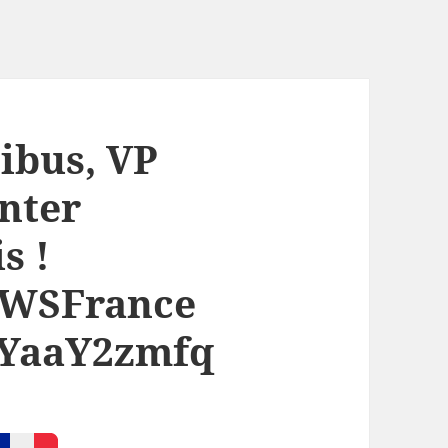
ibus, VP
nter
s !
AWSFrance
/FYaaY2zmfq