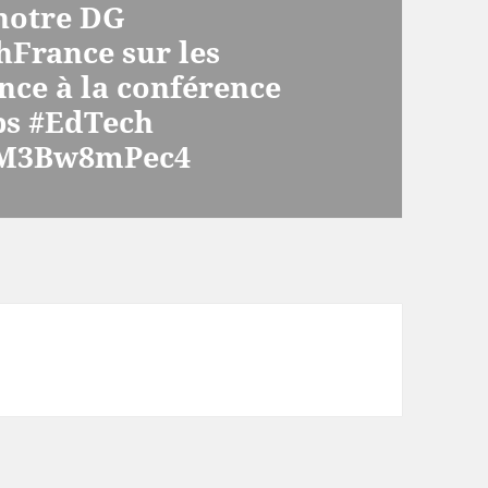
notre DG
France sur les
nce à la conférence
s #EdTech
m/M3Bw8mPec4