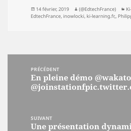
Publié
Auteur
Ca
14 février, 2019
(@EdtechFrance)
Ki
le
EdtechFrance
,
inowlocki
,
ki-learning.fr,
,
Phili
Navigation
de
PRÉCÉDENT
En pleine démo @wakat
l’article
Article
@joinstationfpic.twitte
précédent :
SUIVANT
Une présentation dynam
Article