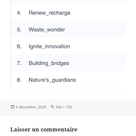
Publié
Taille
5 décembre, 2025
556 × 750
le
réelle
Laisser un commentaire