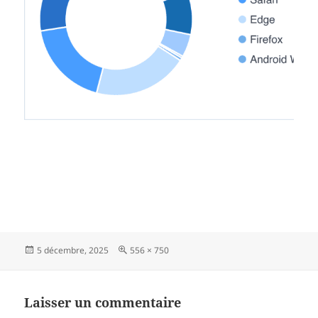
Publié
Taille
5 décembre, 2025
556 × 750
le
réelle
Laisser un commentaire