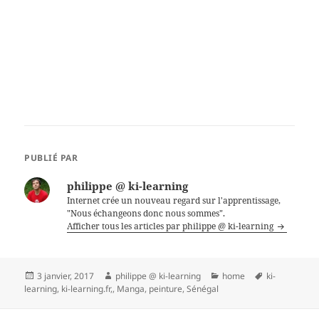
PUBLIÉ PAR
philippe @ ki-learning
Internet crée un nouveau regard sur l'apprentissage,
"Nous échangeons donc nous sommes".
Afficher tous les articles par philippe @ ki-learning
Publié
Auteur
Catégories
Mots-
3 janvier, 2017
philippe @ ki-learning
home
ki-
le
clés
learning
,
ki-learning.fr,
,
Manga
,
peinture
,
Sénégal