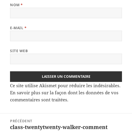
NOM
*
E-MAIL
*
SITE WEB
Ce site utilise Akismet pour réduire les indésirables.
En savoir plus sur la façon dont les données de vos
commentaires sont traitées
.
Navigation
PRÉCÉDENT
de
class-twentytwenty-walker-comment
Article
l’article