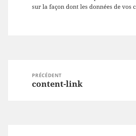
sur la façon dont les données de vos 
Navigation
de
PRÉCÉDENT
content-link
l’article
Article
précédent :