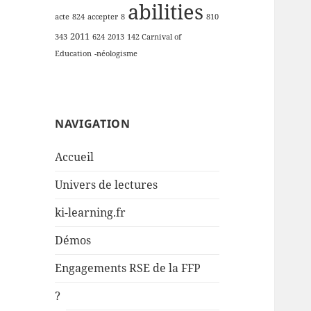
abilities
acte
824
accepter
8
810
2011
343
624
2013
142 Carnival of
Education
-néologisme
NAVIGATION
Accueil
Univers de lectures
ki-learning.fr
Démos
Engagements RSE de la FFP
?