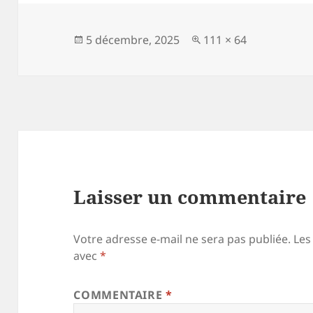
Publié
Taille
5 décembre, 2025
111 × 64
le
réelle
Laisser un commentaire
Votre adresse e-mail ne sera pas publiée.
Les
avec
*
COMMENTAIRE
*