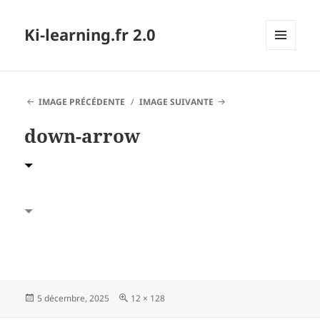
Ki-learning.fr 2.0
MENU
ET
WIDGETS
IMAGE PRÉCÉDENTE
IMAGE SUIVANTE
down-arrow
Publié
Taille
5 décembre, 2025
12 × 128
le
réelle