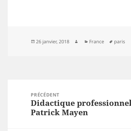
Publié
Auteur
Catégories
Mots-
26 janvier, 2018
France
paris
le
clés
Navigation
de
PRÉCÉDENT
Didactique professionnel
l’article
Article
Patrick Mayen
précédent :