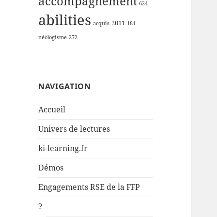
accompagnement
624
abilities
2011
acquis
181
-
néologisme
272
NAVIGATION
Accueil
Univers de lectures
ki-learning.fr
Démos
Engagements RSE de la FFP
?