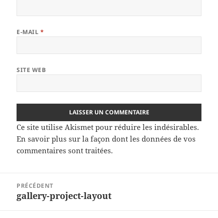
E-MAIL
*
SITE WEB
Ce site utilise Akismet pour réduire les indésirables.
En savoir plus sur la façon dont les données de vos
commentaires sont traitées
.
Navigation
PRÉCÉDENT
de
gallery-project-layout
Article
l’article
précédent :