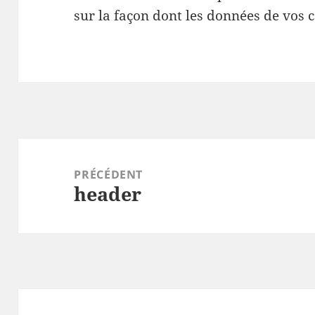
sur la façon dont les données de vos 
Navigation
de
PRÉCÉDENT
header
l’article
Article
précédent :