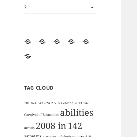
ouvrir
?
le
sous-
menu
Accueil
Univers
ki-
Démos
Engagements
de
learning.fr
RSE
?
lectures
de
la
FFP
TAG CLOUD
181
824
343
624
272
8
a-la-une
2013
142
abilities
Carnival of Education
2008 in
142
acquis
acteurs
accepter
-néologisme
acte
810