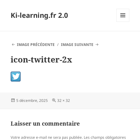
Ki-learning.fr 2.0
MENU
ET
WIDGETS
IMAGE PRÉCÉDENTE
IMAGE SUIVANTE
icon-twitter-2x
Publié
Taille
5 décembre, 2025
32 × 32
le
réelle
Laisser un commentaire
Votre adresse e-mail ne sera pas publiée.
Les champs obligatoires