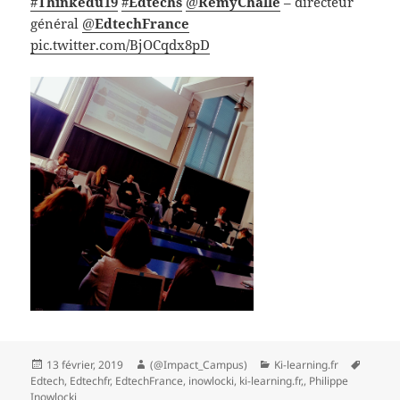
#
Thinkedu19
#
Edtechs
@
RemyChalle
– directeur
général
@
EdtechFrance
pic.twitter.com/BjOCqdx8pD
Publié
Auteur
Catégories
Mots-
13 février, 2019
(@Impact_Campus)
Ki-learning.fr
le
clés
Edtech
,
Edtechfr
,
EdtechFrance
,
inowlocki
,
ki-learning.fr,
,
Philippe
Inowlocki