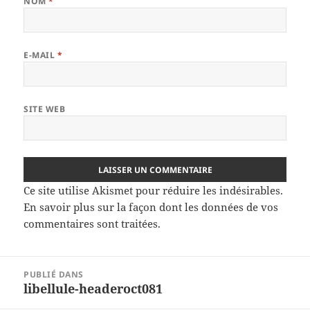
NOM
*
E-MAIL
*
SITE WEB
Ce site utilise Akismet pour réduire les indésirables.
En savoir plus sur la façon dont les données de vos
commentaires sont traitées
.
Navigation
PUBLIÉ DANS
de
libellule-headeroct081
l’article