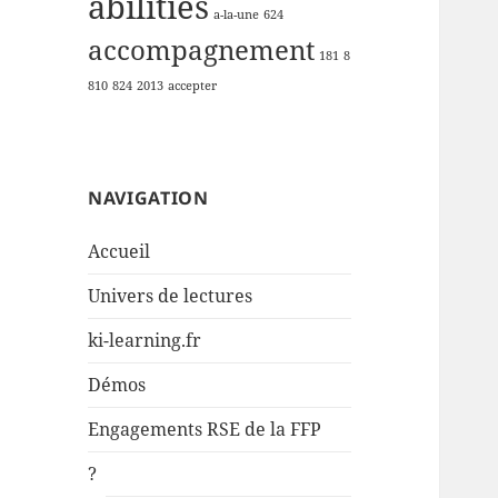
abilities
a-la-une
624
accompagnement
181
8
810
824
2013
accepter
NAVIGATION
Accueil
Univers de lectures
ki-learning.fr
Démos
Engagements RSE de la FFP
?