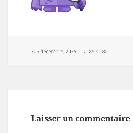
Publié
Taille
5 décembre, 2025
185 × 180
le
réelle
Laisser un commentaire