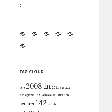
ouvrir
?
le
sous-
menu
Accueil
Univers
ki-
Démos
Engagements
de
learning.fr
RSE
?
lectures
de
la
FFP
TAG CLOUD
2008 in
2011
acte
343
272
-
néologisme
142 Carnival of Education
142
acteurs
acquis