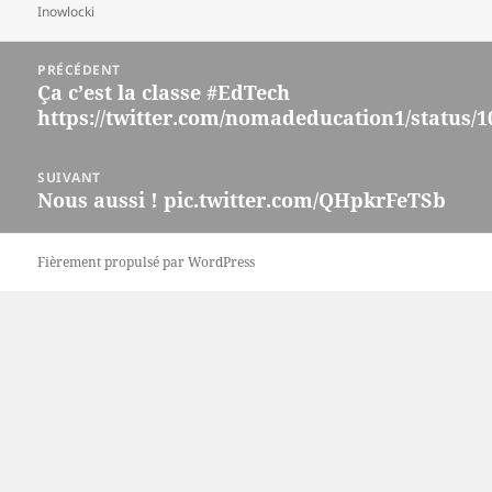
Inowlocki
Navigation
PRÉCÉDENT
de
Ça c’est la classe #EdTech
Article
l’article
https://twitter.com/nomadeducation1/status/
précédent :
SUIVANT
Nous aussi ! pic.twitter.com/QHpkrFeTSb
Article
suivant :
Fièrement propulsé par WordPress