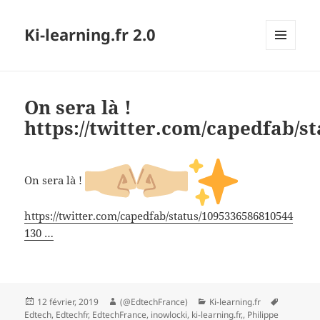
Ki-learning.fr 2.0
MENU
ET
WIDGETS
On sera là !
https://twitter.com/capedfab/
On sera là !
https://twitter.com/capedfab/status/1095336586810544
130 …
Publié
Auteur
Catégories
Mots-
12 février, 2019
(@EdtechFrance)
Ki-learning.fr
le
clés
Edtech
,
Edtechfr
,
EdtechFrance
,
inowlocki
,
ki-learning.fr,
,
Philippe