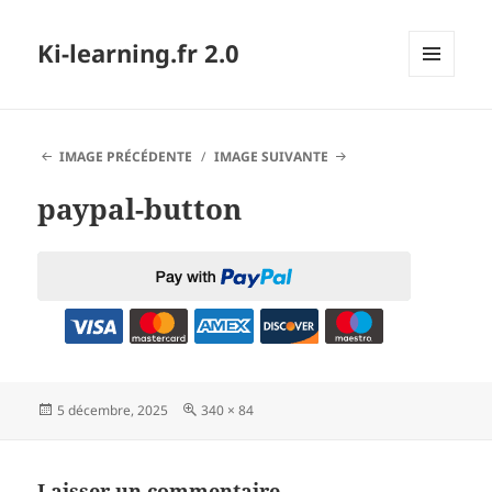
Ki-learning.fr 2.0
MENU
ET
WIDGETS
IMAGE PRÉCÉDENTE
IMAGE SUIVANTE
paypal-button
Publié
Taille
5 décembre, 2025
340 × 84
le
réelle
Laisser un commentaire