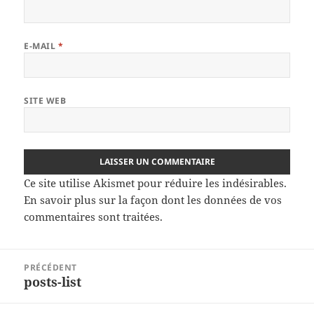
E-MAIL
*
SITE WEB
Ce site utilise Akismet pour réduire les indésirables.
En savoir plus sur la façon dont les données de vos
commentaires sont traitées
.
Navigation
PRÉCÉDENT
de
posts-list
Article
l’article
précédent :