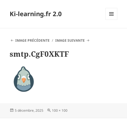
Ki-learning.fr 2.0
MENU
ET
WIDGETS
IMAGE PRÉCÉDENTE
IMAGE SUIVANTE
smtp.CgF0XKTF
Publié
Taille
5 décembre, 2025
100 × 100
le
réelle