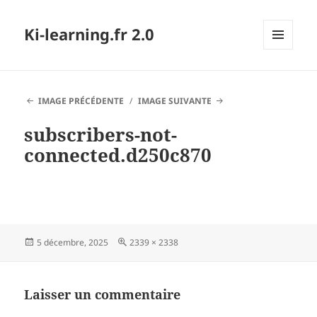
Ki-learning.fr 2.0
MENU
ET
WIDGETS
IMAGE PRÉCÉDENTE
IMAGE SUIVANTE
subscribers-not-
connected.d250c870
Publié
Taille
5 décembre, 2025
2339 × 2338
le
réelle
Laisser un commentaire