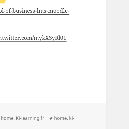
l-of-business-lms-moodle-
c.twitter.com/mykXSyRl01
es
Mots-
,
home
,
Ki-learning.fr
home
,
ki-
clés