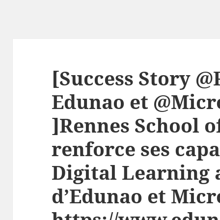
[Success Story @
Edunao et @Micr
]Rennes School o
renforce ses capa
Digital Learning 
d’Edunao et Micr
https://www.edun