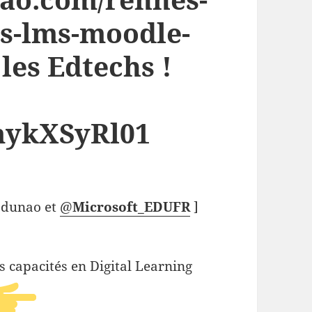
ss-lms-moodle-
les Edtechs !
/mykXSyRl01
Edunao et
@
Microsoft_EDUFR
]
s capacités en Digital Learning