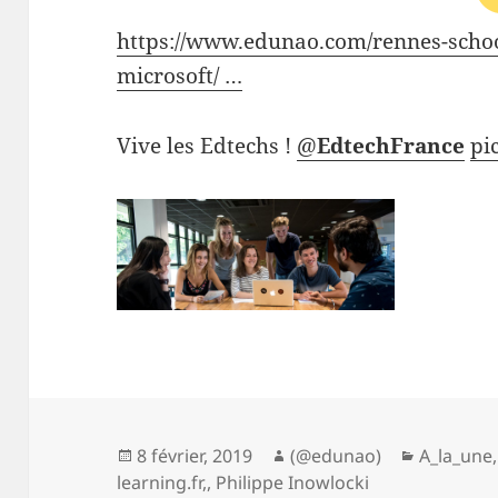
https://www.edunao.com/rennes-schoo
microsoft/ …
Vive les Edtechs !
@
EdtechFrance
pi
Publié
Auteur
Catégori
8 février, 2019
(@edunao)
A_la_une
le
learning.fr,
,
Philippe Inowlocki