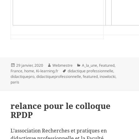
Publié
Auteur
Catégories
29 janvier, 2020
Webmestre
A_la_une
,
Featured
,
le
Mots-
France
,
home
,
Ki-learning.fr
didactique professionnelle
,
clés
didactiquepro
,
didactiqueprofessionnelle
,
featured
,
inowlocki
,
paris
relance pour le colloque
RPDP
L’association Recherches et pratiques en
didactique professionnelle et la Faculté