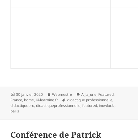
Publié
Auteur
Catégories
30 janvier, 2020
Webmestre
A_la_une
,
Featured
,
le
Mots-
France
,
home
,
Ki-learning.fr
didactique professionnelle
,
clés
didactiquepro
,
didactiqueprofessionnelle
,
featured
,
inowlocki
,
paris
Conférence de Patrick