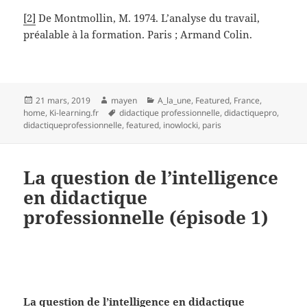
[2]
De Montmollin, M. 1974. L’analyse du travail,
préalable à la formation. Paris ; Armand Colin.
Publié
Auteur
Catégories
21 mars, 2019
mayen
A_la_une
,
Featured
,
France
,
le
Mots-
home
,
Ki-learning.fr
didactique professionnelle
,
didactiquepro
,
clés
didactiqueprofessionnelle
,
featured
,
inowlocki
,
paris
La question de l’intelligence
en didactique
professionnelle (épisode 1)
La question de l’intelligence en didactique