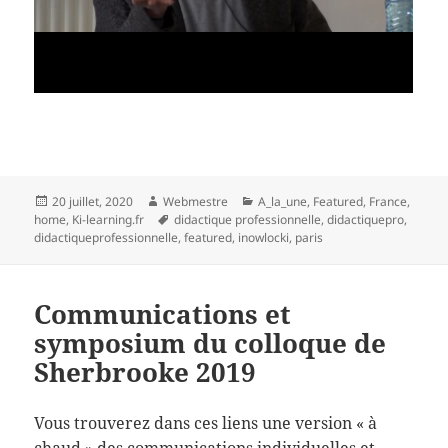
Publié
Auteur
Catégories
20 juillet, 2020
Webmestre
A_la_une
,
Featured
,
France
,
le
Mots-
home
,
Ki-learning.fr
didactique professionnelle
,
didactiquepro
,
clés
didactiqueprofessionnelle
,
featured
,
inowlocki
,
paris
Communications et
symposium du colloque de
Sherbrooke 2019
Vous trouverez dans ces liens une version « à
chaud » des communications individuelles et