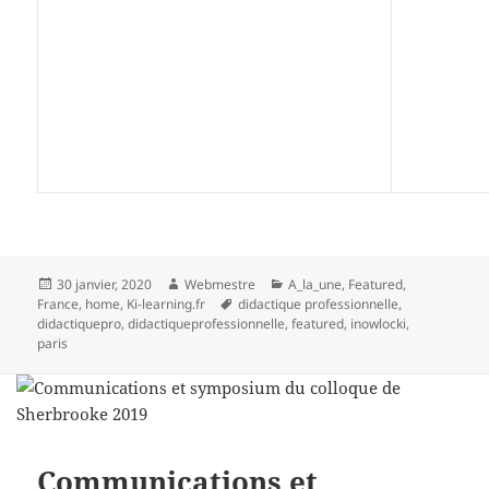
Publié
Auteur
Catégories
30 janvier, 2020
Webmestre
A_la_une
,
Featured
,
le
Mots-
France
,
home
,
Ki-learning.fr
didactique professionnelle
,
clés
didactiquepro
,
didactiqueprofessionnelle
,
featured
,
inowlocki
,
paris
Communications et