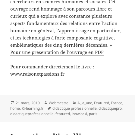
chercheurs en sciences humaines et sociales. Cet
ouvrage rend hommage à son parcours libre et
curieux qui a exploré avec constance plusieurs
aspects fondamentaux des relations entre l’action
humaine en général, l’apprentissage en particulier,
et les technologies à forte composante cognitive,
emblématiques des cinq dernières décennies. »
Pour une présentation de l’ouvrage en PDF
Pour commander directement le livre :
www.raisonetpassions.fr
Publié
Auteur
Catégories
21 mars, 2019
Webmestre
A_la_une
,
Featured
,
France
,
le
Mots-
home
,
Ki-learning.fr
didactique professionnelle
,
didactiquepro
,
clés
didactiqueprofessionnelle
,
featured
,
inowlocki
,
paris