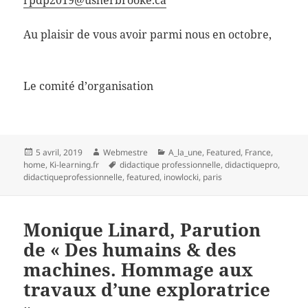
Au plaisir de vous avoir parmi nous en octobre,
Le comité d’organisation
Publié
Auteur
Catégories
5 avril, 2019
Webmestre
A_la_une
,
Featured
,
France
,
le
Mots-
home
,
Ki-learning.fr
didactique professionnelle
,
didactiquepro
,
clés
didactiqueprofessionnelle
,
featured
,
inowlocki
,
paris
Monique Linard, Parution
de « Des humains & des
machines. Hommage aux
travaux d’une exploratrice