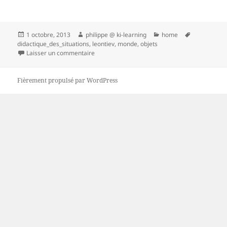
Publié
Auteur
Catégories
Mots-
1 octobre, 2013
philippe @ ki-learning
home
le
clés
didactique_des_situations
,
leontiev
,
monde
,
objets
sur Alexis Nikolaïevitch Leontiev (1958)
Laisser un commentaire
Fièrement propulsé par WordPress