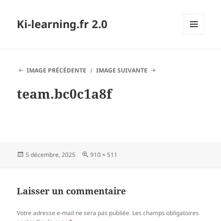
Ki-learning.fr 2.0
MENU
ET
WIDGETS
IMAGE PRÉCÉDENTE
IMAGE SUIVANTE
team.bc0c1a8f
Publié
Taille
5 décembre, 2025
910 × 511
le
réelle
Laisser un commentaire
Votre adresse e-mail ne sera pas publiée.
Les champs obligatoires