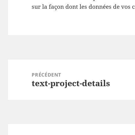
sur la façon dont les données de vos 
Navigation
de
PRÉCÉDENT
text-project-details
l’article
Article
précédent :