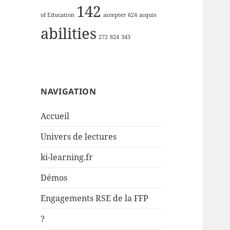
142
of Education
accepter
624
acquis
abilities
272
824
343
NAVIGATION
Accueil
Univers de lectures
ki-learning.fr
Démos
Engagements RSE de la FFP
?