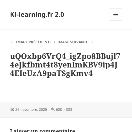
Ki-learning.fr 2.0
MENU
ET
WIDGETS
IMAGE PRÉCÉDENTE
IMAGE SUIVANTE
uQOxbp6VrQ4_igZpo8BBujl7
4eJkfbmt4t8yenImKBV9ip4J
4EIeUzA9paTSgKmv4
Publié
Taille
26 novembre, 2025
680 × 333
le
réelle
Laisser un commentaire