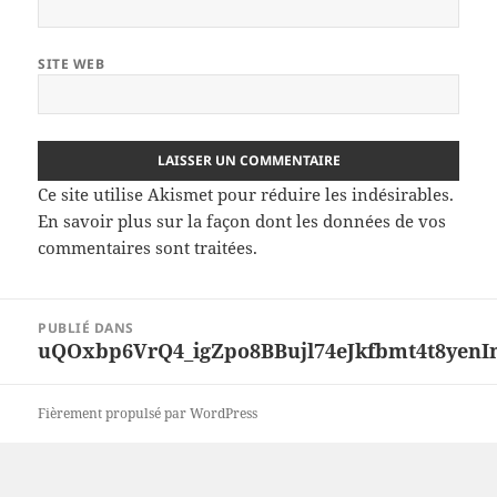
SITE WEB
Ce site utilise Akismet pour réduire les indésirables.
En savoir plus sur la façon dont les données de vos
commentaires sont traitées
.
Navigation
PUBLIÉ DANS
de
uQOxbp6VrQ4_igZpo8BBujl74eJkfbmt4t8yen
l’article
Fièrement propulsé par WordPress