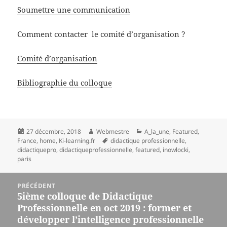
Soumettre une communication
Comment contacter le comité d’organisation ?
Comité d’organisation
Bibliographie du colloque
Publié
Auteur
Catégories
27 décembre, 2018
Webmestre
A_la_une
,
Featured
,
le
Mots-
France
,
home
,
Ki-learning.fr
didactique professionnelle
,
clés
didactiquepro
,
didactiqueprofessionnelle
,
featured
,
inowlocki
,
paris
Navigation
PRÉCÉDENT
de
5ième colloque de Didactique
Article
l’article
Professionnelle en oct 2019 : former et
précédent :
développer l’intelligence professionnelle