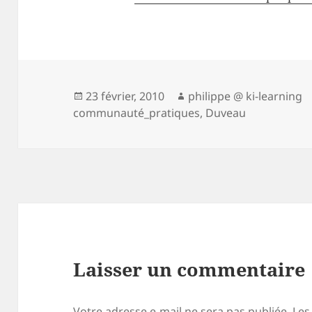
Publié
Auteur
23 février, 2010
philippe @ ki-learning
le
communauté_pratiques
,
Duveau
Laisser un commentaire
Votre adresse e-mail ne sera pas publiée.
Les