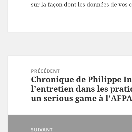
sur la façon dont les données de vos 
Navigation
de
PRÉCÉDENT
Chronique de Philippe In
l’article
Article
l’entretien dans les prat
précédent :
un serious game à l’AFP
SUIVANT