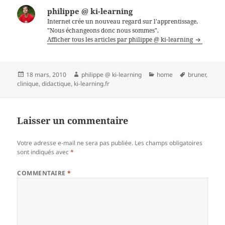
philippe @ ki-learning
Internet crée un nouveau regard sur l'apprentissage,
"Nous échangeons donc nous sommes".
Afficher tous les articles par philippe @ ki-learning
Publié
Auteur
Catégories
Mots-
18 mars, 2010
philippe @ ki-learning
home
bruner
,
le
clés
clinique
,
didactique
,
ki-learning.fr
Laisser un commentaire
Votre adresse e-mail ne sera pas publiée.
Les champs obligatoires
sont indiqués avec
*
COMMENTAIRE
*