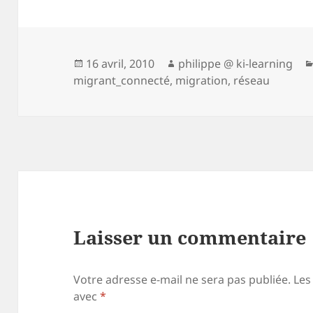
Publié
Auteur
16 avril, 2010
philippe @ ki-learning
le
migrant_connecté
,
migration
,
réseau
Laisser un commentaire
Votre adresse e-mail ne sera pas publiée.
Les
avec
*