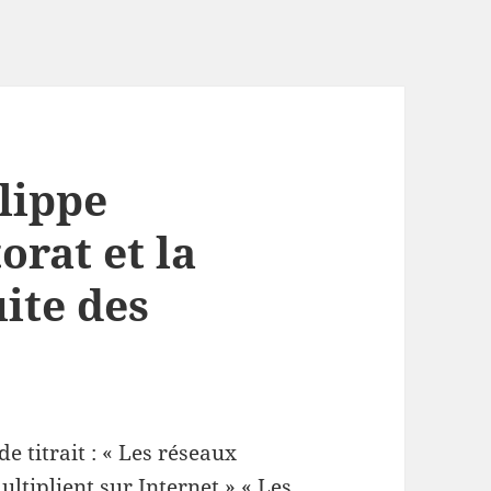
lippe
orat et la
ite des
 titrait : « Les réseaux
ltiplient sur Internet » « Les