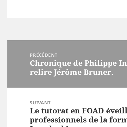
Navigation
de
PRÉCÉDENT
Chronique de Philippe In
l’article
Article
relire Jérôme Bruner.
précédent :
SUIVANT
Le tutorat en FOAD éveill
Article
professionnels de la for
suivant :