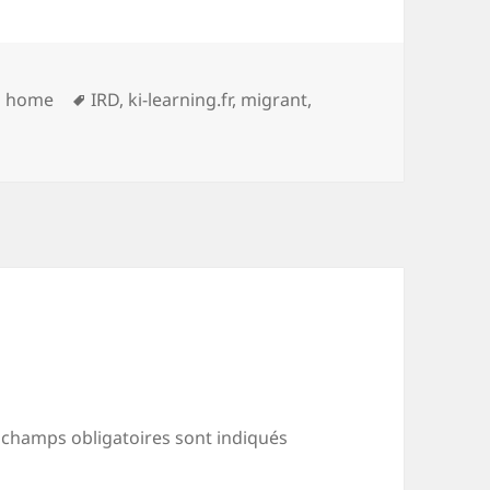
Catégories
Mots-
home
IRD
,
ki-learning.fr
,
migrant
,
clés
 champs obligatoires sont indiqués