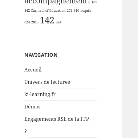
accompagnement
8
181
142 Carnival of Education
272
810
acquis
142
624
2013
824
NAVIGATION
Accueil
Univers de lectures
ki-learning.fr
Démos
Engagements RSE de la FFP
?