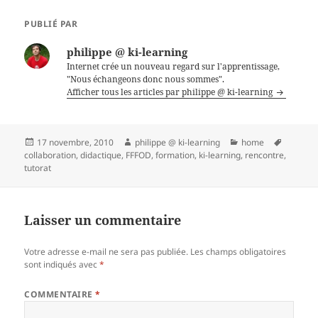
PUBLIÉ PAR
philippe @ ki-learning
Internet crée un nouveau regard sur l'apprentissage,
"Nous échangeons donc nous sommes".
Afficher tous les articles par philippe @ ki-learning
Publié
Auteur
Catégories
Mots-
17 novembre, 2010
philippe @ ki-learning
home
le
clés
collaboration
,
didactique
,
FFFOD
,
formation
,
ki-learning
,
rencontre
,
tutorat
Laisser un commentaire
Votre adresse e-mail ne sera pas publiée.
Les champs obligatoires
sont indiqués avec
*
COMMENTAIRE
*