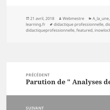
Publié
Auteur
Catégori
21 avril, 2018
Webmestre
A_la_une
le
Mots-
learning.fr
didactique professionnelle
,
di
clés
didactiqueprofessionnelle
,
featured
,
inowloc
Navigation
de
PRÉCÉDENT
Parution de " Analyses de 
l’article
Article
précédent :
SUIVANT