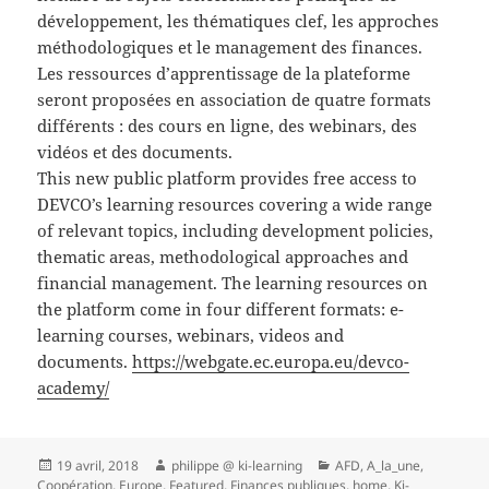
développement, les thématiques clef, les approches
méthodologiques et le management des finances.
Les ressources d’apprentissage de la plateforme
seront proposées en association de quatre formats
différents : des cours en ligne, des webinars, des
vidéos et
des documents.
This new public platform provides free access to
DEVCO’s learning resources covering a wide range
of relevant topics, including development policies,
thematic areas, methodological approaches and
financial management. The learning resources on
the platform come in four different formats: e-
learning courses, webinars, videos and
documents.
https://webgate.ec.europa.eu/devco-
academy/
Publié
Auteur
Catégories
19 avril, 2018
philippe @ ki-learning
AFD
,
A_la_une
,
le
Coopération
,
Europe
,
Featured
,
Finances publiques
,
home
,
Ki-