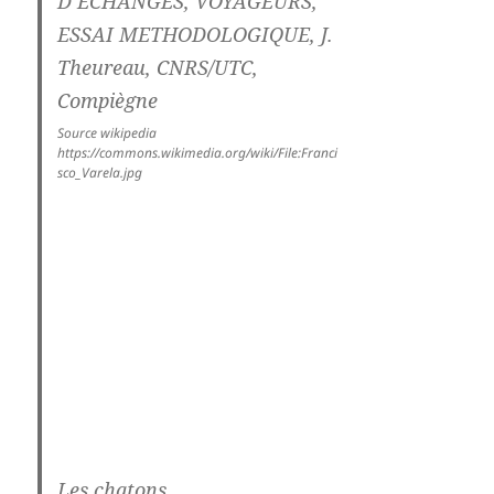
Source wikipedia
https://commons.wikimedia.org/wiki/File:Franci
sco_Varela.jpg
Les chatons.