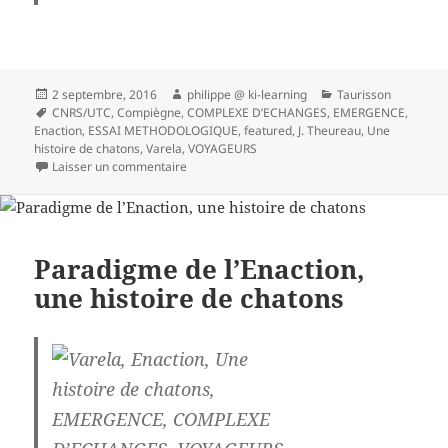
Publié
Auteur
Catégories
2 septembre, 2016
philippe @ ki-learning
Taurisson
le
Mots-
CNRS/UTC
,
Compiègne
,
COMPLEXE D’ECHANGES
,
EMERGENCE
,
clés
Enaction
,
ESSAI METHODOLOGIQUE
,
featured
,
J. Theureau
,
Une
histoire de chatons
,
Varela
,
VOYAGEURS
sur Jacques Theureau : le cours d’action et son
Laisser un commentaire
Paradigme de l’Enaction,
une histoire de chatons