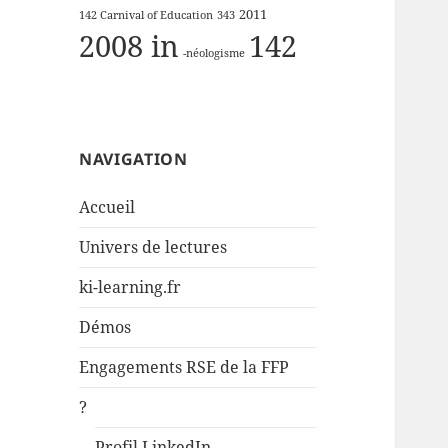
2011
142 Carnival of Education
343
2008 in
142
-néologisme
NAVIGATION
Accueil
Univers de lectures
ki-learning.fr
Démos
Engagements RSE de la FFP
?
Profil LinkedIn