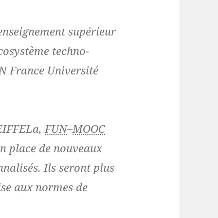
’enseignement supérieur
écosystème techno-
N France Université
 EIFFELa,
FUN
–
MOOC
 en place de nouveaux
nalisés. Ils seront plus
mise aux normes de