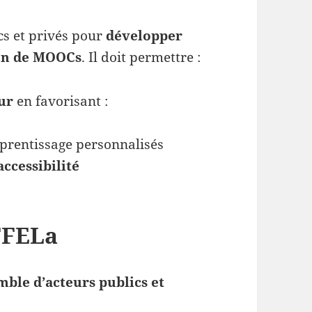
cs et privés pour
développer
on de MOOCs
. Il doit permettre :
ur
en favorisant :
pprentissage personnalisés
ccessibilité
FFELa
ble d’acteurs publics et