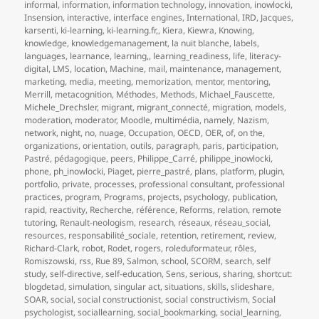
informal
,
information
,
information technology
,
innovation
,
inowlocki
,
Insension
,
interactive
,
interface engines
,
International
,
IRD
,
Jacques
,
karsenti
,
ki-learning
,
ki-learning.fr,
,
Kiera
,
Kiewra
,
Knowing
,
knowledge
,
knowledgemanagement
,
la nuit blanche
,
labels
,
languages
,
learnance
,
learning,
,
learning_readiness
,
life
,
literacy-
digital
,
LMS
,
location
,
Machine
,
mail
,
maintenance
,
management
,
marketing
,
media
,
meeting
,
memorization
,
mentor
,
mentoring
,
Merrill
,
metacognition
,
Méthodes
,
Methods
,
Michael_Fauscette
,
Michele_Drechsler
,
migrant
,
migrant_connecté
,
migration
,
models
,
moderation
,
moderator
,
Moodle
,
multimédia
,
namely
,
Nazism
,
network
,
night
,
no
,
nuage
,
Occupation
,
OECD
,
OER
,
of
,
on the
,
organizations
,
orientation
,
outils
,
paragraph
,
paris
,
participation
,
Pastré
,
pédagogique
,
peers
,
Philippe_Carré
,
philippe_inowlocki
,
phone
,
ph_inowlocki
,
Piaget
,
pierre_pastré
,
plans
,
platform
,
plugin
,
portfolio
,
private
,
processes
,
professional consultant
,
professional
practices
,
program
,
Programs
,
projects
,
psychology
,
publication
,
rapid
,
reactivity
,
Recherche
,
référence
,
Reforms
,
relation
,
remote
tutoring
,
Renault-neologism
,
research
,
réseaux
,
réseau_social
,
resources
,
responsabilité_sociale
,
retention
,
retirement
,
review
,
Richard-Clark
,
robot
,
Rodet
,
rogers
,
roleduformateur
,
rôles
,
Romiszowski
,
rss
,
Rue 89
,
Salmon
,
school
,
SCORM
,
search
,
self
study
,
self-directive
,
self-education
,
Sens
,
serious
,
sharing
,
shortcut:
blogdetad
,
simulation
,
singular act
,
situations
,
skills
,
slideshare
,
SOAR
,
social
,
social constructionist
,
social constructivism
,
Social
psychologist
,
sociallearning
,
social_bookmarking
,
social_learning
,