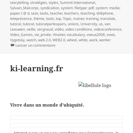
storytelling
,
stratégies
,
styles
,
Summit International
,
Sylvain_Malcorps
,
syndication
,
system: filetype: pdf
,
system: media:
paper
,
t @ d
,
task
,
tasks
,
teacher
,
teachers
,
teaching
,
téléphone
,
teleprésence
,
thème
,
tools
,
top
,
Topic
,
trainer
,
training
,
translate
,
tutoral
,
tutorat
,
tutoratparlespairs
,
unions
,
University
,
us
,
van
Leeuwen
,
veille
,
vergnaud
,
vidéo
,
video conditions
,
videoconference
,
Video_Games
,
vie_privée
,
Vinatier
,
vocabulary
,
voeux2008
,
vows
,
Vygotsky
,
watch
,
web 2.0
,
WEB2.0
,
wheel
,
white
,
work
,
worker
sur 2- Réaliser une veille collaborative sur le t
Laisser un commentaire
ki-learning.fr
Vivre dans un monde d’ubiquité.