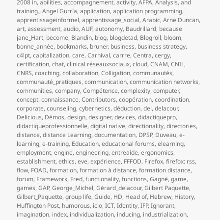
le
clés
2008 in
,
abilities
,
accompagnement
,
activity
,
AFPA
,
Analysis
,
and
training.
,
Angel Gurría
,
application
,
application programming
,
apprentissageinformel
,
apprentissage_social
,
Arabic
,
Arne Duncan
,
art
,
assessment
,
audio
,
AUF
,
autonomy
,
Baudrillard
,
because
jane_Hart
,
become
,
Blandin
,
blog
,
blogdetad
,
Blogroll
,
bloom
,
bonne_année
,
bookmarks
,
bruner
,
business
,
business strategy
,
c4lpt
,
capitalization
,
care
,
Carnival
,
carrre
,
Centra
,
cergy
,
certification
,
chat
,
clinical réseauxsociaux
,
cloud
,
CNAM
,
CNIL
,
CNRS
,
coaching
,
collaboration
,
Colligation
,
communautés
,
communauté_pratiques
,
communication
,
communication networks
,
communities
,
company
,
Compétence
,
complexity
,
computer
,
concept
,
connaissance
,
Contributors
,
coopération
,
coordination
,
corporate
,
counseling
,
cybernetics
,
déduction
,
del
,
delacour
,
Delicious
,
Démos
,
design
,
designer
,
devices
,
didactiquepro
,
didactiqueprofessionnelle
,
digital native
,
directionality
,
directories
,
distance
,
distance Learning
,
documentation
,
DPSP
,
Duveau
,
e-
learning
,
e-training
,
Education
,
educational forums
,
elearning
,
employment
,
engine
,
engineering
,
entreaide
,
ergonomics
,
establishment
,
ethics
,
eve
,
expérience
,
FFFOD
,
Firefox
,
firefox: rss
,
flow
,
FOAD
,
formation
,
formation à distance
,
formation distance
,
forum
,
Framework
,
Fred
,
functionality
,
functions
,
Gagné
,
game
,
games
,
GAP
,
George_Michel
,
Gérard_delacour
,
Gilbert Paquette
,
Gilbert_Paquette
,
group life
,
Guide
,
HD
,
Head of
,
Hebrew
,
History
,
Huffington Post
,
humorous
,
icio
,
ICT
,
Identity
,
IFP
,
Ignorant
,
imagination
,
index
,
individualization
,
inducing
,
industrialization
,