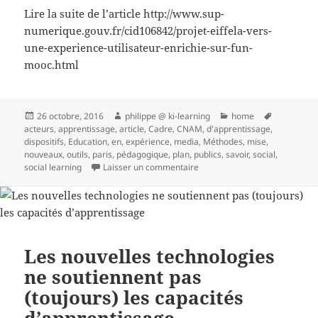
Lire la suite de l’article http://www.sup-
numerique.gouv.fr/cid106842/projet-eiffela-vers-
une-experience-utilisateur-enrichie-sur-fun-
mooc.html
Publié
Auteur
Catégories
Mots-
26 octobre, 2016
philippe @ ki-learning
home
le
clés
acteurs
,
apprentissage
,
article
,
Cadre
,
CNAM
,
d'apprentissage
,
dispositifs
,
Education
,
en
,
expérience
,
media
,
Méthodes
,
mise
,
nouveaux
,
outils
,
paris
,
pédagogique
,
plan
,
publics
,
savoir
,
social
,
sur FUN MOOC pilote l’écosyst
social learning
Laisser un commentaire
Les nouvelles technologies
ne soutiennent pas
(toujours) les capacités