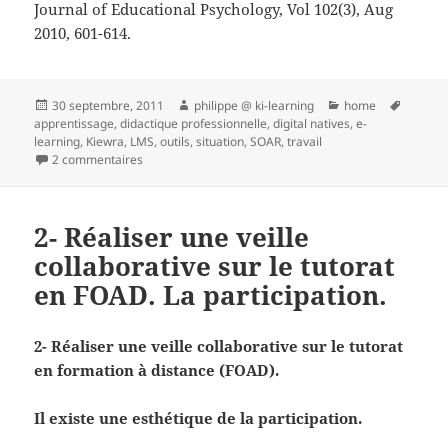
Journal of Educational Psychology, Vol 102(3), Aug
2010, 601-614.
Publié
Auteur
Catégories
Mots-
30 septembre, 2011
philippe @ ki-learning
home
le
clés
apprentissage
,
didactique professionnelle
,
digital natives
,
e-
learning
,
Kiewra
,
LMS
,
outils
,
situation
,
SOAR
,
travail
sur Les nouvelles technologies ne soutiennent pas (tou
2 commentaires
2- Réaliser une veille
collaborative sur le tutorat
en FOAD. La participation.
2- Réaliser une veille collaborative sur le tutorat
en formation à distance (FOAD).
Il existe une esthétique de la participation.