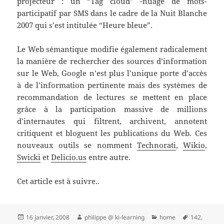
projecteur : un “Tag cloud” -nuage de mots-
participatif par SMS dans le cadre de la Nuit Blanche
2007 qui s’est intitulée “Heure bleue”.
Le Web sémantique modifie également radicalement
la manière de rechercher des sources d’information
sur le Web, Google n’est plus l’unique porte d’accès
à de l’information pertinente mais des systèmes de
recommandation de lectures se mettent en place
grâce à la participation massive de millions
d’internautes qui filtrent, archivent, annotent
critiquent et bloguent les publications du Web. Ces
nouveaux outils se nomment
Technorati
,
Wikio
,
Swicki
et
Delicio.us
entre autre.
Cet article est à suivre..
Publié
Auteur
Catégories
Mots-
16 janvier, 2008
philippe @ ki-learning
home
142
,