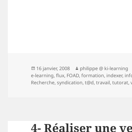
Publié
Auteur
16 janvier, 2008
philippe @ ki-learning
le
e-learning
,
flux
,
FOAD
,
formation
,
indexer
,
in
Recherche
,
syndication
,
t@d
,
travail
,
tutorat
,
4- Réaliser une ve