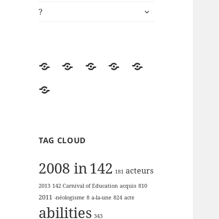
ouvrir
?
le
sous-
menu
Accueil
Univers
ki-
Démos
Engagements
de
learning.fr
RSE
?
lectures
de
la
FFP
TAG CLOUD
2008 in
142
acteurs
181
2013
142 Carnival of Education
acquis
810
2011
-néologisme
8
a-la-une
824
acte
abilities
343