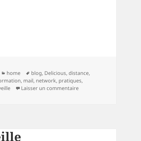
Catégories
Mots-
home
blog
,
Delicious
,
distance
,
clés
formation
,
mail
,
network
,
pratiques
,
sur 6- Réaliser une veille 
veille
Laisser un commentaire
ille