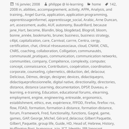
Publié
Auteur
Catégories
Mots-
16 janvier, 2008
philippe @ ki-learning
home
142
,
le
clés
2008 in
,
abilities
,
accompagnement
,
activity
,
AFPA
,
Analysis
,
and
training.
,
Angel Gurría
,
application
,
application programming
,
apprentissageinformel
,
apprentissage_social
,
Arabic
,
Arne Duncan
,
art
,
assessment
,
audio
,
AUF
,
autonomy
,
Baudrillard
,
because
jane_Hart
,
become
,
Blandin
,
blog
,
blogdetad
,
Blogroll
,
bloom
,
bonne_année
,
bookmarks
,
bruner
,
business
,
business strategy
,
c4lpt
,
capitalization
,
care
,
Carnival
,
carrre
,
Centra
,
cergy
,
certification
,
chat
,
clinical réseauxsociaux
,
cloud
,
CNAM
,
CNIL
,
CNRS
,
coaching
,
collaboration
,
Colligation
,
communautés
,
communauté_pratiques
,
communication
,
communication networks
,
communities
,
company
,
Compétence
,
complexity
,
computer
,
concept
,
connaissance
,
Contributors
,
coopération
,
coordination
,
corporate
,
counseling
,
cybernetics
,
déduction
,
del
,
delacour
,
Delicious
,
Démos
,
design
,
designer
,
devices
,
didactiquepro
,
didactiqueprofessionnelle
,
digital native
,
directionality
,
directories
,
distance
,
distance Learning
,
documentation
,
DPSP
,
Duveau
,
e-
learning
,
e-training
,
Education
,
educational forums
,
elearning
,
employment
,
engine
,
engineering
,
entreaide
,
ergonomics
,
establishment
,
ethics
,
eve
,
expérience
,
FFFOD
,
Firefox
,
firefox: rss
,
flow
,
FOAD
,
formation
,
formation à distance
,
formation distance
,
forum
,
Framework
,
Fred
,
functionality
,
functions
,
Gagné
,
game
,
games
,
GAP
,
George_Michel
,
Gérard_delacour
,
Gilbert Paquette
,
Gilbert_Paquette
,
group life
,
Guide
,
HD
,
Head of
,
Hebrew
,
History
,
Huffington Post
,
humorous
,
icio
,
ICT
,
Identity
,
IFP
,
Ignorant
,