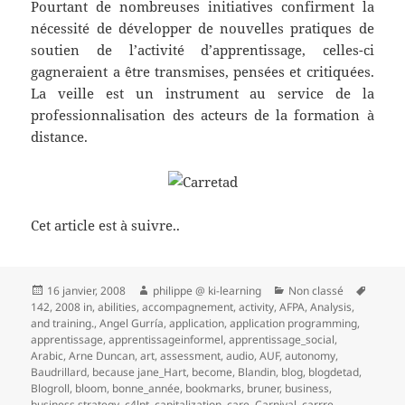
Pourtant de nombreuses initiatives confirment la
nécessité de développer de nouvelles pratiques de
soutien de l’activité d’apprentissage, celles-ci
gagneraient a être transmises, pensées et critiquées.
La veille est un instrument au service de la
professionnalisation des acteurs de la formation à
distance.
Cet article est à suivre..
Publié
Auteur
Catégories
Mots-
16 janvier, 2008
philippe @ ki-learning
Non classé
le
clés
142
,
2008 in
,
abilities
,
accompagnement
,
activity
,
AFPA
,
Analysis
,
and training.
,
Angel Gurría
,
application
,
application programming
,
apprentissage
,
apprentissageinformel
,
apprentissage_social
,
Arabic
,
Arne Duncan
,
art
,
assessment
,
audio
,
AUF
,
autonomy
,
Baudrillard
,
because jane_Hart
,
become
,
Blandin
,
blog
,
blogdetad
,
Blogroll
,
bloom
,
bonne_année
,
bookmarks
,
bruner
,
business
,
business strategy
,
c4lpt
,
capitalization
,
care
,
Carnival
,
carrre
,