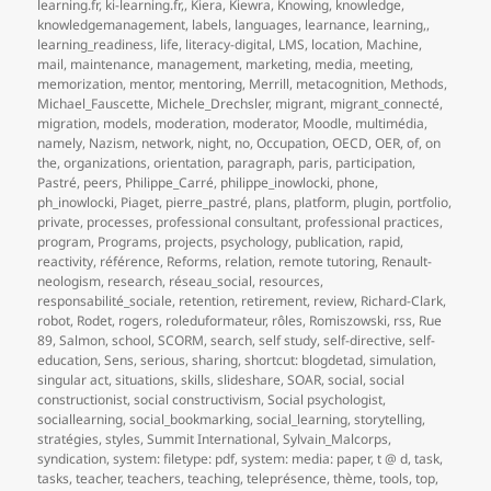
learning.fr
,
ki-learning.fr,
,
Kiera
,
Kiewra
,
Knowing
,
knowledge
,
knowledgemanagement
,
labels
,
languages
,
learnance
,
learning,
,
learning_readiness
,
life
,
literacy-digital
,
LMS
,
location
,
Machine
,
mail
,
maintenance
,
management
,
marketing
,
media
,
meeting
,
memorization
,
mentor
,
mentoring
,
Merrill
,
metacognition
,
Methods
,
Michael_Fauscette
,
Michele_Drechsler
,
migrant
,
migrant_connecté
,
migration
,
models
,
moderation
,
moderator
,
Moodle
,
multimédia
,
namely
,
Nazism
,
network
,
night
,
no
,
Occupation
,
OECD
,
OER
,
of
,
on
the
,
organizations
,
orientation
,
paragraph
,
paris
,
participation
,
Pastré
,
peers
,
Philippe_Carré
,
philippe_inowlocki
,
phone
,
ph_inowlocki
,
Piaget
,
pierre_pastré
,
plans
,
platform
,
plugin
,
portfolio
,
private
,
processes
,
professional consultant
,
professional practices
,
program
,
Programs
,
projects
,
psychology
,
publication
,
rapid
,
reactivity
,
référence
,
Reforms
,
relation
,
remote tutoring
,
Renault-
neologism
,
research
,
réseau_social
,
resources
,
responsabilité_sociale
,
retention
,
retirement
,
review
,
Richard-Clark
,
robot
,
Rodet
,
rogers
,
roleduformateur
,
rôles
,
Romiszowski
,
rss
,
Rue
89
,
Salmon
,
school
,
SCORM
,
search
,
self study
,
self-directive
,
self-
education
,
Sens
,
serious
,
sharing
,
shortcut: blogdetad
,
simulation
,
singular act
,
situations
,
skills
,
slideshare
,
SOAR
,
social
,
social
constructionist
,
social constructivism
,
Social psychologist
,
sociallearning
,
social_bookmarking
,
social_learning
,
storytelling
,
stratégies
,
styles
,
Summit International
,
Sylvain_Malcorps
,
syndication
,
system: filetype: pdf
,
system: media: paper
,
t @ d
,
task
,
tasks
,
teacher
,
teachers
,
teaching
,
teleprésence
,
thème
,
tools
,
top
,