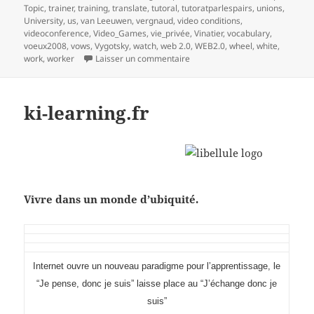
Topic
,
trainer
,
training
,
translate
,
tutoral
,
tutoratparlespairs
,
unions
,
University
,
us
,
van Leeuwen
,
vergnaud
,
video conditions
,
videoconference
,
Video_Games
,
vie_privée
,
Vinatier
,
vocabulary
,
voeux2008
,
vows
,
Vygotsky
,
watch
,
web 2.0
,
WEB2.0
,
wheel
,
white
,
sur mind mapping et processus 
work
,
worker
Laisser un commentaire
ki-learning.fr
Vivre dans un monde d’ubiquité.
I
nternet ouvre un nouveau paradigme pour l’apprentissage, le
“Je pense, donc je suis” laisse place au “J’échange donc je
suis”