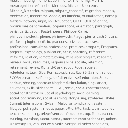
media
,
meeting
,
memorization
,
mentor
,
mentoring
,
Merrill
,
metacognition
,
Méthodes
,
Methods
,
Michael_Fauscette
,
Michele_Drechsler
,
migrant
,
migrant_connecté
,
migration
,
models
,
moderation
,
moderator
,
Moodle
,
multimédia
,
mutualisation
,
namely
,
Nazism
,
network
,
night
,
no
,
Occupation
,
OECD
,
OER
,
of
,
on the
,
organismes de formation.
,
organizations
,
orientation
,
paragraph
,
paris
,
participation
,
Pastré
,
peers
,
Philippe_Carré
,
philippe_inowlocki
,
phone
,
ph_inowlocki
,
Piaget
,
pierre_pastré
,
plans
,
platform
,
plugin
,
portfolio
,
pratiques
,
private
,
processes
,
professional consultant
,
professional practices
,
program
,
Programs
,
projects
,
psychology
,
publication
,
rapid
,
reactivity
,
référence
,
Reforms
,
relation
,
remote tutoring
,
Renault-neologism
,
research
,
réseau_social
,
resources
,
responsabilité_sociale
,
retention
,
retirement
,
review
,
Richard-Clark
,
robot
,
Rodet
,
rogers
,
roleduformateur
,
rôles
,
Romiszowski
,
rss
,
Rue 89
,
Salmon
,
school
,
SCORM
,
search
,
self study
,
self-directive
,
self-education
,
Sens
,
serious
,
sharing
,
shortcut: blogdetad
,
simulation
,
singular act
,
situations
,
skills
,
slideshare
,
SOAR
,
social
,
social constructionist
,
social constructivism
,
Social psychologist
,
sociallearning
,
social_bookmarking
,
social_learning
,
storytelling
,
stratégies
,
styles
,
Summit International
,
Sylvain_Malcorps
,
syndication
,
system:
filetype: pdf
,
system: media: paper
,
t @ d
,
t@d
,
task
,
tasks
,
teacher
,
teachers
,
teaching
,
teleprésence
,
thème
,
tools
,
top
,
Topic
,
trainer
,
training
,
translate
,
tuteur
,
tutoral
,
tutorat
,
tutoratparlespairs
,
unions
,
University
,
us
,
van Leeuwen
,
veille
,
vergnaud
,
video conditions
,