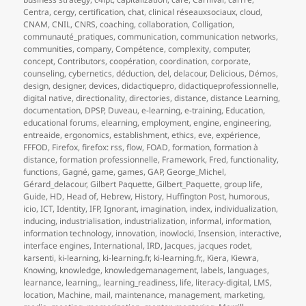
Centra
,
cergy
,
certification
,
chat
,
clinical réseauxsociaux
,
cloud
,
CNAM
,
CNIL
,
CNRS
,
coaching
,
collaboration
,
Colligation
,
communauté_pratiques
,
communication
,
communication networks
,
communities
,
company
,
Compétence
,
complexity
,
computer
,
concept
,
Contributors
,
coopération
,
coordination
,
corporate
,
counseling
,
cybernetics
,
déduction
,
del
,
delacour
,
Delicious
,
Démos
,
design
,
designer
,
devices
,
didactiquepro
,
didactiqueprofessionnelle
,
digital native
,
directionality
,
directories
,
distance
,
distance Learning
,
documentation
,
DPSP
,
Duveau
,
e-learning
,
e-training
,
Education
,
educational forums
,
elearning
,
employment
,
engine
,
engineering
,
entreaide
,
ergonomics
,
establishment
,
ethics
,
eve
,
expérience
,
FFFOD
,
Firefox
,
firefox: rss
,
flow
,
FOAD
,
formation
,
formation à
distance
,
formation professionnelle
,
Framework
,
Fred
,
functionality
,
functions
,
Gagné
,
game
,
games
,
GAP
,
George_Michel
,
Gérard_delacour
,
Gilbert Paquette
,
Gilbert_Paquette
,
group life
,
Guide
,
HD
,
Head of
,
Hebrew
,
History
,
Huffington Post
,
humorous
,
icio
,
ICT
,
Identity
,
IFP
,
Ignorant
,
imagination
,
index
,
individualization
,
inducing
,
industrialisation
,
industrialization
,
informal
,
information
,
information technology
,
innovation
,
inowlocki
,
Insension
,
interactive
,
interface engines
,
International
,
IRD
,
Jacques
,
jacques rodet
,
karsenti
,
ki-learning
,
ki-learning.fr
,
ki-learning.fr,
,
Kiera
,
Kiewra
,
Knowing
,
knowledge
,
knowledgemanagement
,
labels
,
languages
,
learnance
,
learning,
,
learning_readiness
,
life
,
literacy-digital
,
LMS
,
location
,
Machine
,
mail
,
maintenance
,
management
,
marketing
,