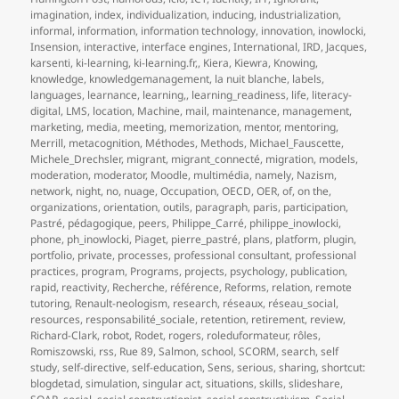
imagination
,
index
,
individualization
,
inducing
,
industrialization
,
informal
,
information
,
information technology
,
innovation
,
inowlocki
,
Insension
,
interactive
,
interface engines
,
International
,
IRD
,
Jacques
,
karsenti
,
ki-learning
,
ki-learning.fr,
,
Kiera
,
Kiewra
,
Knowing
,
knowledge
,
knowledgemanagement
,
la nuit blanche
,
labels
,
languages
,
learnance
,
learning,
,
learning_readiness
,
life
,
literacy-
digital
,
LMS
,
location
,
Machine
,
mail
,
maintenance
,
management
,
marketing
,
media
,
meeting
,
memorization
,
mentor
,
mentoring
,
Merrill
,
metacognition
,
Méthodes
,
Methods
,
Michael_Fauscette
,
Michele_Drechsler
,
migrant
,
migrant_connecté
,
migration
,
models
,
moderation
,
moderator
,
Moodle
,
multimédia
,
namely
,
Nazism
,
network
,
night
,
no
,
nuage
,
Occupation
,
OECD
,
OER
,
of
,
on the
,
organizations
,
orientation
,
outils
,
paragraph
,
paris
,
participation
,
Pastré
,
pédagogique
,
peers
,
Philippe_Carré
,
philippe_inowlocki
,
phone
,
ph_inowlocki
,
Piaget
,
pierre_pastré
,
plans
,
platform
,
plugin
,
portfolio
,
private
,
processes
,
professional consultant
,
professional
practices
,
program
,
Programs
,
projects
,
psychology
,
publication
,
rapid
,
reactivity
,
Recherche
,
référence
,
Reforms
,
relation
,
remote
tutoring
,
Renault-neologism
,
research
,
réseaux
,
réseau_social
,
resources
,
responsabilité_sociale
,
retention
,
retirement
,
review
,
Richard-Clark
,
robot
,
Rodet
,
rogers
,
roleduformateur
,
rôles
,
Romiszowski
,
rss
,
Rue 89
,
Salmon
,
school
,
SCORM
,
search
,
self
study
,
self-directive
,
self-education
,
Sens
,
serious
,
sharing
,
shortcut:
blogdetad
,
simulation
,
singular act
,
situations
,
skills
,
slideshare
,