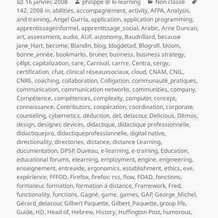
Publié
Auteur
Catégories
Mots-
16 janvier, 2008
philippe @ ki-learning
Non classé
le
clés
142
,
2008 in
,
abilities
,
accompagnement
,
activity
,
AFPA
,
Analysis
,
and training.
,
Angel Gurría
,
application
,
application programming
,
apprentissageinformel
,
apprentissage_social
,
Arabic
,
Arne Duncan
,
art
,
assessment
,
audio
,
AUF
,
autonomy
,
Baudrillard
,
because
jane_Hart
,
become
,
Blandin
,
blog
,
blogdetad
,
Blogroll
,
bloom
,
bonne_année
,
bookmarks
,
bruner
,
business
,
business strategy
,
c4lpt
,
capitalization
,
care
,
Carnival
,
carrre
,
Centra
,
cergy
,
certification
,
chat
,
clinical réseauxsociaux
,
cloud
,
CNAM
,
CNIL
,
CNRS
,
coaching
,
collaboration
,
Colligation
,
communauté_pratiques
,
communication
,
communication networks
,
communities
,
company
,
Compétence
,
compétences
,
complexity
,
computer
,
concept
,
connaissance
,
Contributors
,
coopération
,
coordination
,
corporate
,
counseling
,
cybernetics
,
déduction
,
del
,
delacour
,
Delicious
,
Démos
,
design
,
designer
,
devices
,
didactique
,
didactique professionnelle
,
didactiquepro
,
didactiqueprofessionnelle
,
digital native
,
directionality
,
directories
,
distance
,
distance Learning
,
documentation
,
DPSP
,
Duveau
,
e-learning
,
e-training
,
Education
,
educational forums
,
elearning
,
employment
,
engine
,
engineering
,
enseignement
,
entreaide
,
ergonomics
,
establishment
,
ethics
,
eve
,
expérience
,
FFFOD
,
Firefox
,
firefox: rss
,
flow
,
FOAD
,
fonctions
,
formateur
,
formation
,
formation à distance
,
Framework
,
Fred
,
functionality
,
functions
,
Gagné
,
game
,
games
,
GAP
,
George_Michel
,
Gérard_delacour
,
Gilbert Paquette
,
Gilbert_Paquette
,
group life
,
Guide
,
HD
,
Head of
,
Hebrew
,
History
,
Huffington Post
,
humorous
,