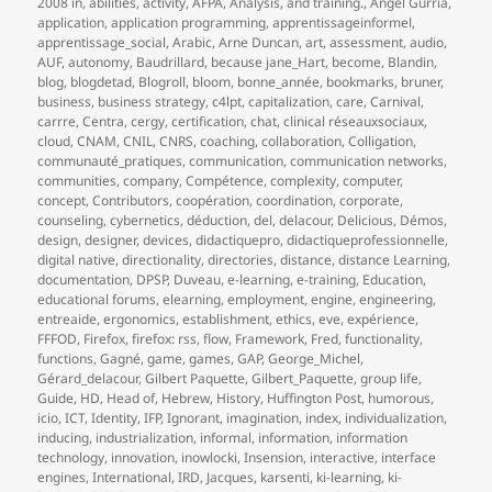
le
clés
2008 in
,
abilities
,
activity
,
AFPA
,
Analysis
,
and training.
,
Angel Gurría
,
application
,
application programming
,
apprentissageinformel
,
apprentissage_social
,
Arabic
,
Arne Duncan
,
art
,
assessment
,
audio
,
AUF
,
autonomy
,
Baudrillard
,
because jane_Hart
,
become
,
Blandin
,
blog
,
blogdetad
,
Blogroll
,
bloom
,
bonne_année
,
bookmarks
,
bruner
,
business
,
business strategy
,
c4lpt
,
capitalization
,
care
,
Carnival
,
carrre
,
Centra
,
cergy
,
certification
,
chat
,
clinical réseauxsociaux
,
cloud
,
CNAM
,
CNIL
,
CNRS
,
coaching
,
collaboration
,
Colligation
,
communauté_pratiques
,
communication
,
communication networks
,
communities
,
company
,
Compétence
,
complexity
,
computer
,
concept
,
Contributors
,
coopération
,
coordination
,
corporate
,
counseling
,
cybernetics
,
déduction
,
del
,
delacour
,
Delicious
,
Démos
,
design
,
designer
,
devices
,
didactiquepro
,
didactiqueprofessionnelle
,
digital native
,
directionality
,
directories
,
distance
,
distance Learning
,
documentation
,
DPSP
,
Duveau
,
e-learning
,
e-training
,
Education
,
educational forums
,
elearning
,
employment
,
engine
,
engineering
,
entreaide
,
ergonomics
,
establishment
,
ethics
,
eve
,
expérience
,
FFFOD
,
Firefox
,
firefox: rss
,
flow
,
Framework
,
Fred
,
functionality
,
functions
,
Gagné
,
game
,
games
,
GAP
,
George_Michel
,
Gérard_delacour
,
Gilbert Paquette
,
Gilbert_Paquette
,
group life
,
Guide
,
HD
,
Head of
,
Hebrew
,
History
,
Huffington Post
,
humorous
,
icio
,
ICT
,
Identity
,
IFP
,
Ignorant
,
imagination
,
index
,
individualization
,
inducing
,
industrialization
,
informal
,
information
,
information
technology
,
innovation
,
inowlocki
,
Insension
,
interactive
,
interface
engines
,
International
,
IRD
,
Jacques
,
karsenti
,
ki-learning
,
ki-