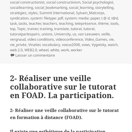
social constructionist
,
social constructivism
,
Social psychologist
,
sociallearning
,
social_bookmarking
,
social_learning
,
storytelling
,
stratégies
,
styles
,
Summit International
,
Sylvain_Malcorps
,
syndication
,
system: filetype: pdf
,
system: media: paper
,
t @ d
,
t@d
,
task
,
tasks
,
teacher
,
teachers
,
teaching
,
teleprésence
,
thème
,
tools
,
top
,
Topic
,
trainer
,
training
,
translate
,
tutoral
,
tutorat
,
tutoratparlespairs
,
unions
,
University
,
us
,
van Leeuwen
,
veille
,
vergnaud
,
video conditions
,
videoconference
,
Video_Games
,
vie
,
vie_privée
,
Vinatier
,
vocabulary
,
voeux2008
,
vows
,
Vygotsky
,
watch
,
web 2.0
,
WEB2.0
,
wheel
,
white
,
work
,
worker
sur 3- Réaliser une veille collaborative sur le t
Laisser un commentaire
2- Réaliser une veille
collaborative sur le tutorat
en FOAD. La participation.
2- Réaliser une veille collaborative sur le tutorat
en formation à distance (FOAD).
Il existe une esthétique de la participation.