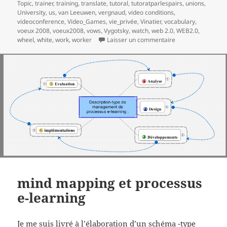
Topic
,
trainer
,
training
,
translate
,
tutoral
,
tutoratparlespairs
,
unions
,
University
,
us
,
van Leeuwen
,
vergnaud
,
video conditions
,
videoconference
,
Video_Games
,
vie_privée
,
Vinatier
,
vocabulary
,
voeux 2008
,
voeux2008
,
vows
,
Vygotsky
,
watch
,
web 2.0
,
WEB2.0
,
sur Meilleurs voe
wheel
,
white
,
work
,
worker
Laisser un commentaire
mind mapping et processus
e-learning
Je me suis livré à l’élaboration d’un schéma -type