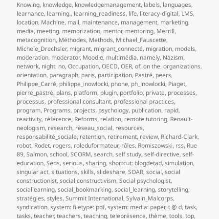
Knowing
,
knowledge
,
knowledgemanagement
,
labels
,
languages
,
learnance
,
learning,
,
learning_readiness
,
life
,
literacy-digital
,
LMS
,
location
,
Machine
,
mail
,
maintenance
,
management
,
marketing
,
media
,
meeting
,
memorization
,
mentor
,
mentoring
,
Merrill
,
metacognition
,
Méthodes
,
Methods
,
Michael_Fauscette
,
Michele_Drechsler
,
migrant
,
migrant_connecté
,
migration
,
models
,
moderation
,
moderator
,
Moodle
,
multimédia
,
namely
,
Nazism
,
network
,
night
,
no
,
Occupation
,
OECD
,
OER
,
of
,
on the
,
organizations
,
orientation
,
paragraph
,
paris
,
participation
,
Pastré
,
peers
,
Philippe_Carré
,
philippe_inowlocki
,
phone
,
ph_inowlocki
,
Piaget
,
pierre_pastré
,
plans
,
platform
,
plugin
,
portfolio
,
private
,
processes
,
processus
,
professional consultant
,
professional practices
,
program
,
Programs
,
projects
,
psychology
,
publication
,
rapid
,
reactivity
,
référence
,
Reforms
,
relation
,
remote tutoring
,
Renault-
neologism
,
research
,
réseau_social
,
resources
,
responsabilité_sociale
,
retention
,
retirement
,
review
,
Richard-Clark
,
robot
,
Rodet
,
rogers
,
roleduformateur
,
rôles
,
Romiszowski
,
rss
,
Rue
89
,
Salmon
,
school
,
SCORM
,
search
,
self study
,
self-directive
,
self-
education
,
Sens
,
serious
,
sharing
,
shortcut: blogdetad
,
simulation
,
singular act
,
situations
,
skills
,
slideshare
,
SOAR
,
social
,
social
constructionist
,
social constructivism
,
Social psychologist
,
sociallearning
,
social_bookmarking
,
social_learning
,
storytelling
,
stratégies
,
styles
,
Summit International
,
Sylvain_Malcorps
,
syndication
,
system: filetype: pdf
,
system: media: paper
,
t @ d
,
task
,
tasks
,
teacher
,
teachers
,
teaching
,
teleprésence
,
thème
,
tools
,
top
,