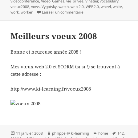
videoconference
,
Video_Games
,
vie_privée
,
Vinatier
,
vocabulary
,
voeux2008
,
vows
,
Vygotsky
,
watch
,
web 2.0
,
WEB2.0
,
wheel
,
white
,
sur 1 Réaliser une veille collabo
work
,
worker
Laisser un commentaire
Meilleurs voeux 2008
Bonne et heureuse année 2008 !
Mes vœux web 2.0 et SCORM (si si !) se trouvent à
cette adresse :
http://www.ki-learning.fr/voeux2008
Publié
Auteur
Catégories
Mots-
11 janvier, 2008
philippe @ ki-learning
home
142
,