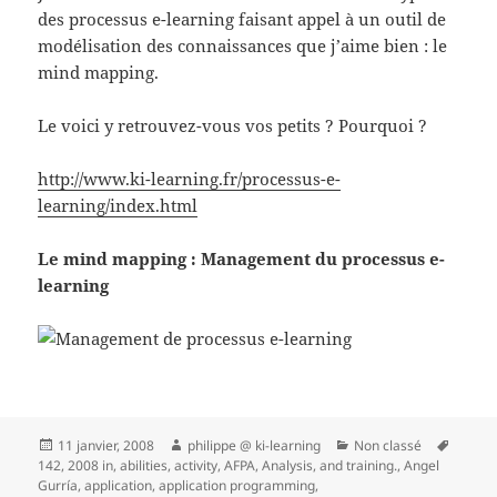
des processus e-learning faisant appel à un outil de
modélisation des connaissances que j’aime bien : le
mind mapping.
Le voici y retrouvez-vous vos petits ? Pourquoi ?
http://www.ki-learning.fr/processus-e-
learning/index.html
Le mind mapping : Management du processus e-
learning
Publié
Auteur
Catégories
Mots-
11 janvier, 2008
philippe @ ki-learning
Non classé
le
clés
142
,
2008 in
,
abilities
,
activity
,
AFPA
,
Analysis
,
and training.
,
Angel
Gurría
,
application
,
application programming
,