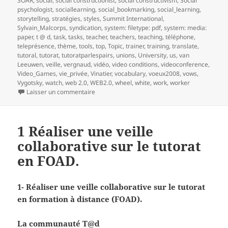
SOAR
,
social
,
social constructionist
,
social constructivism
,
Social
psychologist
,
sociallearning
,
social_bookmarking
,
social_learning
,
storytelling
,
stratégies
,
styles
,
Summit International
,
Sylvain_Malcorps
,
syndication
,
system: filetype: pdf
,
system: media:
paper
,
t @ d
,
task
,
tasks
,
teacher
,
teachers
,
teaching
,
téléphone
,
teleprésence
,
thème
,
tools
,
top
,
Topic
,
trainer
,
training
,
translate
,
tutoral
,
tutorat
,
tutoratparlespairs
,
unions
,
University
,
us
,
van
Leeuwen
,
veille
,
vergnaud
,
vidéo
,
video conditions
,
videoconference
,
Video_Games
,
vie_privée
,
Vinatier
,
vocabulary
,
voeux2008
,
vows
,
Vygotsky
,
watch
,
web 2.0
,
WEB2.0
,
wheel
,
white
,
work
,
worker
sur 2- Réaliser une veille collaborative sur le t
Laisser un commentaire
1 Réaliser une veille
collaborative sur le tutorat
en FOAD.
1- Réaliser une veille collaborative sur le tutorat
en formation à distance (FOAD).
La communauté T@d