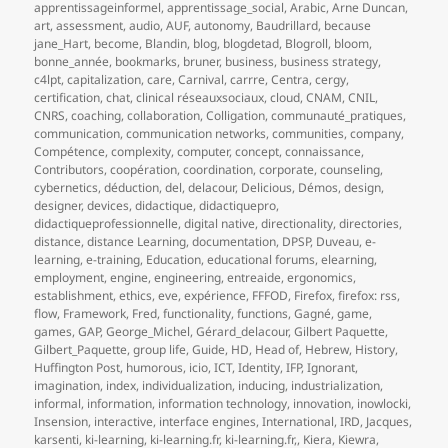
apprentissageinformel
,
apprentissage_social
,
Arabic
,
Arne Duncan
,
art
,
assessment
,
audio
,
AUF
,
autonomy
,
Baudrillard
,
because
jane_Hart
,
become
,
Blandin
,
blog
,
blogdetad
,
Blogroll
,
bloom
,
bonne_année
,
bookmarks
,
bruner
,
business
,
business strategy
,
c4lpt
,
capitalization
,
care
,
Carnival
,
carrre
,
Centra
,
cergy
,
certification
,
chat
,
clinical réseauxsociaux
,
cloud
,
CNAM
,
CNIL
,
CNRS
,
coaching
,
collaboration
,
Colligation
,
communauté_pratiques
,
communication
,
communication networks
,
communities
,
company
,
Compétence
,
complexity
,
computer
,
concept
,
connaissance
,
Contributors
,
coopération
,
coordination
,
corporate
,
counseling
,
cybernetics
,
déduction
,
del
,
delacour
,
Delicious
,
Démos
,
design
,
designer
,
devices
,
didactique
,
didactiquepro
,
didactiqueprofessionnelle
,
digital native
,
directionality
,
directories
,
distance
,
distance Learning
,
documentation
,
DPSP
,
Duveau
,
e-
learning
,
e-training
,
Education
,
educational forums
,
elearning
,
employment
,
engine
,
engineering
,
entreaide
,
ergonomics
,
establishment
,
ethics
,
eve
,
expérience
,
FFFOD
,
Firefox
,
firefox: rss
,
flow
,
Framework
,
Fred
,
functionality
,
functions
,
Gagné
,
game
,
games
,
GAP
,
George_Michel
,
Gérard_delacour
,
Gilbert Paquette
,
Gilbert_Paquette
,
group life
,
Guide
,
HD
,
Head of
,
Hebrew
,
History
,
Huffington Post
,
humorous
,
icio
,
ICT
,
Identity
,
IFP
,
Ignorant
,
imagination
,
index
,
individualization
,
inducing
,
industrialization
,
informal
,
information
,
information technology
,
innovation
,
inowlocki
,
Insension
,
interactive
,
interface engines
,
International
,
IRD
,
Jacques
,
karsenti
,
ki-learning
,
ki-learning.fr
,
ki-learning.fr,
,
Kiera
,
Kiewra
,