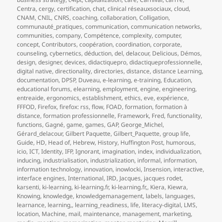
Centra
,
cergy
,
certification
,
chat
,
clinical réseauxsociaux
,
cloud
,
CNAM
,
CNIL
,
CNRS
,
coaching
,
collaboration
,
Colligation
,
communauté_pratiques
,
communication
,
communication networks
,
communities
,
company
,
Compétence
,
complexity
,
computer
,
concept
,
Contributors
,
coopération
,
coordination
,
corporate
,
counseling
,
cybernetics
,
déduction
,
del
,
delacour
,
Delicious
,
Démos
,
design
,
designer
,
devices
,
didactiquepro
,
didactiqueprofessionnelle
,
digital native
,
directionality
,
directories
,
distance
,
distance Learning
,
documentation
,
DPSP
,
Duveau
,
e-learning
,
e-training
,
Education
,
educational forums
,
elearning
,
employment
,
engine
,
engineering
,
entreaide
,
ergonomics
,
establishment
,
ethics
,
eve
,
expérience
,
FFFOD
,
Firefox
,
firefox: rss
,
flow
,
FOAD
,
formation
,
formation à
distance
,
formation professionnelle
,
Framework
,
Fred
,
functionality
,
functions
,
Gagné
,
game
,
games
,
GAP
,
George_Michel
,
Gérard_delacour
,
Gilbert Paquette
,
Gilbert_Paquette
,
group life
,
Guide
,
HD
,
Head of
,
Hebrew
,
History
,
Huffington Post
,
humorous
,
icio
,
ICT
,
Identity
,
IFP
,
Ignorant
,
imagination
,
index
,
individualization
,
inducing
,
industrialisation
,
industrialization
,
informal
,
information
,
information technology
,
innovation
,
inowlocki
,
Insension
,
interactive
,
interface engines
,
International
,
IRD
,
Jacques
,
jacques rodet
,
karsenti
,
ki-learning
,
ki-learning.fr
,
ki-learning.fr,
,
Kiera
,
Kiewra
,
Knowing
,
knowledge
,
knowledgemanagement
,
labels
,
languages
,
learnance
,
learning,
,
learning_readiness
,
life
,
literacy-digital
,
LMS
,
location
,
Machine
,
mail
,
maintenance
,
management
,
marketing
,