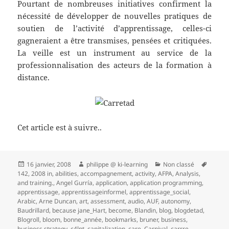
Pourtant de nombreuses initiatives confirment la
nécessité de développer de nouvelles pratiques de
soutien de l’activité d’apprentissage, celles-ci
gagneraient a être transmises, pensées et critiquées.
La veille est un instrument au service de la
professionnalisation des acteurs de la formation à
distance.
Cet article est à suivre..
Publié
Auteur
Catégories
Mots-
16 janvier, 2008
philippe @ ki-learning
Non classé
le
clés
142
,
2008 in
,
abilities
,
accompagnement
,
activity
,
AFPA
,
Analysis
,
and training.
,
Angel Gurría
,
application
,
application programming
,
apprentissage
,
apprentissageinformel
,
apprentissage_social
,
Arabic
,
Arne Duncan
,
art
,
assessment
,
audio
,
AUF
,
autonomy
,
Baudrillard
,
because jane_Hart
,
become
,
Blandin
,
blog
,
blogdetad
,
Blogroll
,
bloom
,
bonne_année
,
bookmarks
,
bruner
,
business
,
business strategy
,
c4lpt
,
capitalization
,
care
,
Carnival
,
carrre
,