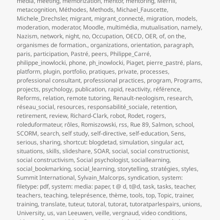
media
,
meeting
,
memorization
,
mentor
,
mentoring
,
Merrill
,
metacognition
,
Méthodes
,
Methods
,
Michael_Fauscette
,
Michele_Drechsler
,
migrant
,
migrant_connecté
,
migration
,
models
,
moderation
,
moderator
,
Moodle
,
multimédia
,
mutualisation
,
namely
,
Nazism
,
network
,
night
,
no
,
Occupation
,
OECD
,
OER
,
of
,
on the
,
organismes de formation.
,
organizations
,
orientation
,
paragraph
,
paris
,
participation
,
Pastré
,
peers
,
Philippe_Carré
,
philippe_inowlocki
,
phone
,
ph_inowlocki
,
Piaget
,
pierre_pastré
,
plans
,
platform
,
plugin
,
portfolio
,
pratiques
,
private
,
processes
,
professional consultant
,
professional practices
,
program
,
Programs
,
projects
,
psychology
,
publication
,
rapid
,
reactivity
,
référence
,
Reforms
,
relation
,
remote tutoring
,
Renault-neologism
,
research
,
réseau_social
,
resources
,
responsabilité_sociale
,
retention
,
retirement
,
review
,
Richard-Clark
,
robot
,
Rodet
,
rogers
,
roleduformateur
,
rôles
,
Romiszowski
,
rss
,
Rue 89
,
Salmon
,
school
,
SCORM
,
search
,
self study
,
self-directive
,
self-education
,
Sens
,
serious
,
sharing
,
shortcut: blogdetad
,
simulation
,
singular act
,
situations
,
skills
,
slideshare
,
SOAR
,
social
,
social constructionist
,
social constructivism
,
Social psychologist
,
sociallearning
,
social_bookmarking
,
social_learning
,
storytelling
,
stratégies
,
styles
,
Summit International
,
Sylvain_Malcorps
,
syndication
,
system:
filetype: pdf
,
system: media: paper
,
t @ d
,
t@d
,
task
,
tasks
,
teacher
,
teachers
,
teaching
,
teleprésence
,
thème
,
tools
,
top
,
Topic
,
trainer
,
training
,
translate
,
tuteur
,
tutoral
,
tutorat
,
tutoratparlespairs
,
unions
,
University
,
us
,
van Leeuwen
,
veille
,
vergnaud
,
video conditions
,