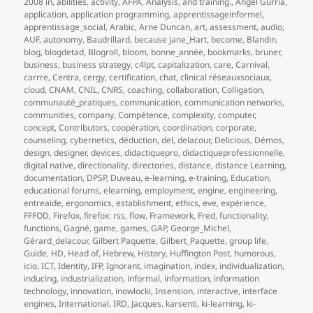
le
clés
2008 in
,
abilities
,
activity
,
AFPA
,
Analysis
,
and training.
,
Angel Gurría
,
application
,
application programming
,
apprentissageinformel
,
apprentissage_social
,
Arabic
,
Arne Duncan
,
art
,
assessment
,
audio
,
AUF
,
autonomy
,
Baudrillard
,
because jane_Hart
,
become
,
Blandin
,
blog
,
blogdetad
,
Blogroll
,
bloom
,
bonne_année
,
bookmarks
,
bruner
,
business
,
business strategy
,
c4lpt
,
capitalization
,
care
,
Carnival
,
carrre
,
Centra
,
cergy
,
certification
,
chat
,
clinical réseauxsociaux
,
cloud
,
CNAM
,
CNIL
,
CNRS
,
coaching
,
collaboration
,
Colligation
,
communauté_pratiques
,
communication
,
communication networks
,
communities
,
company
,
Compétence
,
complexity
,
computer
,
concept
,
Contributors
,
coopération
,
coordination
,
corporate
,
counseling
,
cybernetics
,
déduction
,
del
,
delacour
,
Delicious
,
Démos
,
design
,
designer
,
devices
,
didactiquepro
,
didactiqueprofessionnelle
,
digital native
,
directionality
,
directories
,
distance
,
distance Learning
,
documentation
,
DPSP
,
Duveau
,
e-learning
,
e-training
,
Education
,
educational forums
,
elearning
,
employment
,
engine
,
engineering
,
entreaide
,
ergonomics
,
establishment
,
ethics
,
eve
,
expérience
,
FFFOD
,
Firefox
,
firefox: rss
,
flow
,
Framework
,
Fred
,
functionality
,
functions
,
Gagné
,
game
,
games
,
GAP
,
George_Michel
,
Gérard_delacour
,
Gilbert Paquette
,
Gilbert_Paquette
,
group life
,
Guide
,
HD
,
Head of
,
Hebrew
,
History
,
Huffington Post
,
humorous
,
icio
,
ICT
,
Identity
,
IFP
,
Ignorant
,
imagination
,
index
,
individualization
,
inducing
,
industrialization
,
informal
,
information
,
information
technology
,
innovation
,
inowlocki
,
Insension
,
interactive
,
interface
engines
,
International
,
IRD
,
Jacques
,
karsenti
,
ki-learning
,
ki-