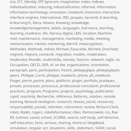
icio
,
ICT
,
Identity
,
IFP
,
Ignorant
,
imagination
,
index
,
indexer
,
individualization
,
inducing
,
industrialization
,
informal
,
information
,
information technology
,
innovation
,
inowlocki
,
Insension
,
interactive
,
interface engines
,
International
,
IRD
,
Jacques
,
karsenti
,
ki-learning
,
ki-learning.fr,
,
Kiera
,
Kiewra
,
Knowing
,
knowledge
,
knowledgemanagement
,
labels
,
languages
,
learnance
,
learning,
,
learning_readiness
,
life
,
literacy-digital
,
LMS
,
location
,
Machine
,
mail
,
maintenance
,
management
,
marketing
,
media
,
meeting
,
memorization
,
mentor
,
mentoring
,
Merrill
,
metacognition
,
Méthodes
,
Methods
,
métier
,
Michael_Fauscette
,
Michele_Drechsler
,
migrant
,
migrant_connecté
,
migration
,
models
,
moderation
,
moderator
,
Moodle
,
multimédia
,
namely
,
Nazism
,
network
,
night
,
no
,
Occupation
,
OECD
,
OER
,
of
,
on the
,
organizations
,
orientation
,
paragraph
,
paris
,
participation
,
Pastré
,
pédagogique
,
pédagogiques
,
peers
,
Philippe_Carré
,
philippe_inowlocki
,
phone
,
ph_inowlocki
,
Piaget
,
pierre_pastré
,
plans
,
platform
,
plugin
,
portfolio
,
pratiques
,
private
,
processes
,
processus
,
professional consultant
,
professional
practices
,
program
,
Programs
,
projects
,
psychology
,
publication
,
rapid
,
reactivity
,
Recherche
,
référence
,
Reforms
,
relation
,
remote
tutoring
,
Renault-neologism
,
research
,
réseau_social
,
resources
,
responsabilité_sociale
,
retention
,
retirement
,
review
,
Richard-Clark
,
robot
,
Rodet
,
rogers
,
roleduformateur
,
rôles
,
Romiszowski
,
rss
,
Rue
89
,
Salmon
,
savoir
,
school
,
SCORM
,
search
,
self study
,
self-directive
,
self-education
,
Sens
,
serious
,
sharing
,
shortcut: blogdetad
,
simulation
,
singular act
,
situations
,
skills
,
slideshare
,
SOAR
,
social
,