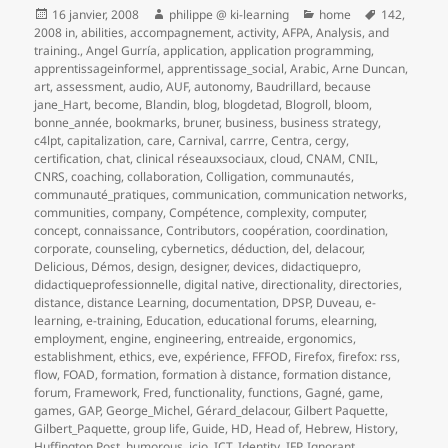
Publié
Auteur
Catégories
Mots-
16 janvier, 2008
philippe @ ki-learning
home
142
,
le
clés
2008 in
,
abilities
,
accompagnement
,
activity
,
AFPA
,
Analysis
,
and
training.
,
Angel Gurría
,
application
,
application programming
,
apprentissageinformel
,
apprentissage_social
,
Arabic
,
Arne Duncan
,
art
,
assessment
,
audio
,
AUF
,
autonomy
,
Baudrillard
,
because
jane_Hart
,
become
,
Blandin
,
blog
,
blogdetad
,
Blogroll
,
bloom
,
bonne_année
,
bookmarks
,
bruner
,
business
,
business strategy
,
c4lpt
,
capitalization
,
care
,
Carnival
,
carrre
,
Centra
,
cergy
,
certification
,
chat
,
clinical réseauxsociaux
,
cloud
,
CNAM
,
CNIL
,
CNRS
,
coaching
,
collaboration
,
Colligation
,
communautés
,
communauté_pratiques
,
communication
,
communication networks
,
communities
,
company
,
Compétence
,
complexity
,
computer
,
concept
,
connaissance
,
Contributors
,
coopération
,
coordination
,
corporate
,
counseling
,
cybernetics
,
déduction
,
del
,
delacour
,
Delicious
,
Démos
,
design
,
designer
,
devices
,
didactiquepro
,
didactiqueprofessionnelle
,
digital native
,
directionality
,
directories
,
distance
,
distance Learning
,
documentation
,
DPSP
,
Duveau
,
e-
learning
,
e-training
,
Education
,
educational forums
,
elearning
,
employment
,
engine
,
engineering
,
entreaide
,
ergonomics
,
establishment
,
ethics
,
eve
,
expérience
,
FFFOD
,
Firefox
,
firefox: rss
,
flow
,
FOAD
,
formation
,
formation à distance
,
formation distance
,
forum
,
Framework
,
Fred
,
functionality
,
functions
,
Gagné
,
game
,
games
,
GAP
,
George_Michel
,
Gérard_delacour
,
Gilbert Paquette
,
Gilbert_Paquette
,
group life
,
Guide
,
HD
,
Head of
,
Hebrew
,
History
,
Huffington Post
,
humorous
,
icio
,
ICT
,
Identity
,
IFP
,
Ignorant
,