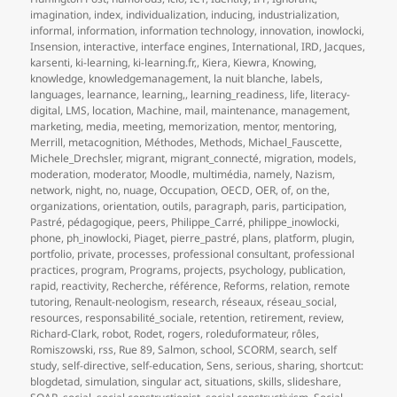
imagination
,
index
,
individualization
,
inducing
,
industrialization
,
informal
,
information
,
information technology
,
innovation
,
inowlocki
,
Insension
,
interactive
,
interface engines
,
International
,
IRD
,
Jacques
,
karsenti
,
ki-learning
,
ki-learning.fr,
,
Kiera
,
Kiewra
,
Knowing
,
knowledge
,
knowledgemanagement
,
la nuit blanche
,
labels
,
languages
,
learnance
,
learning,
,
learning_readiness
,
life
,
literacy-
digital
,
LMS
,
location
,
Machine
,
mail
,
maintenance
,
management
,
marketing
,
media
,
meeting
,
memorization
,
mentor
,
mentoring
,
Merrill
,
metacognition
,
Méthodes
,
Methods
,
Michael_Fauscette
,
Michele_Drechsler
,
migrant
,
migrant_connecté
,
migration
,
models
,
moderation
,
moderator
,
Moodle
,
multimédia
,
namely
,
Nazism
,
network
,
night
,
no
,
nuage
,
Occupation
,
OECD
,
OER
,
of
,
on the
,
organizations
,
orientation
,
outils
,
paragraph
,
paris
,
participation
,
Pastré
,
pédagogique
,
peers
,
Philippe_Carré
,
philippe_inowlocki
,
phone
,
ph_inowlocki
,
Piaget
,
pierre_pastré
,
plans
,
platform
,
plugin
,
portfolio
,
private
,
processes
,
professional consultant
,
professional
practices
,
program
,
Programs
,
projects
,
psychology
,
publication
,
rapid
,
reactivity
,
Recherche
,
référence
,
Reforms
,
relation
,
remote
tutoring
,
Renault-neologism
,
research
,
réseaux
,
réseau_social
,
resources
,
responsabilité_sociale
,
retention
,
retirement
,
review
,
Richard-Clark
,
robot
,
Rodet
,
rogers
,
roleduformateur
,
rôles
,
Romiszowski
,
rss
,
Rue 89
,
Salmon
,
school
,
SCORM
,
search
,
self
study
,
self-directive
,
self-education
,
Sens
,
serious
,
sharing
,
shortcut:
blogdetad
,
simulation
,
singular act
,
situations
,
skills
,
slideshare
,