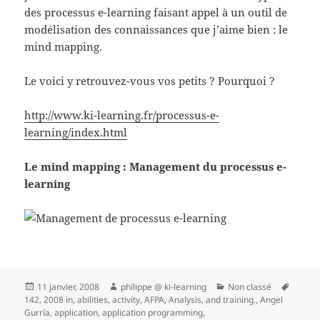
des processus e-learning faisant appel à un outil de
modélisation des connaissances que j’aime bien : le
mind mapping.
Le voici y retrouvez-vous vos petits ? Pourquoi ?
http://www.ki-learning.fr/processus-e-
learning/index.html
Le mind mapping : Management du processus e-
learning
Publié
Auteur
Catégories
Mots-
11 janvier, 2008
philippe @ ki-learning
Non classé
le
clés
142
,
2008 in
,
abilities
,
activity
,
AFPA
,
Analysis
,
and training.
,
Angel
Gurría
,
application
,
application programming
,