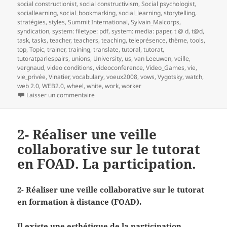
social constructionist
,
social constructivism
,
Social psychologist
,
sociallearning
,
social_bookmarking
,
social_learning
,
storytelling
,
stratégies
,
styles
,
Summit International
,
Sylvain_Malcorps
,
syndication
,
system: filetype: pdf
,
system: media: paper
,
t @ d
,
t@d
,
task
,
tasks
,
teacher
,
teachers
,
teaching
,
teleprésence
,
thème
,
tools
,
top
,
Topic
,
trainer
,
training
,
translate
,
tutoral
,
tutorat
,
tutoratparlespairs
,
unions
,
University
,
us
,
van Leeuwen
,
veille
,
vergnaud
,
video conditions
,
videoconference
,
Video_Games
,
vie
,
vie_privée
,
Vinatier
,
vocabulary
,
voeux2008
,
vows
,
Vygotsky
,
watch
,
web 2.0
,
WEB2.0
,
wheel
,
white
,
work
,
worker
sur 3- Réaliser une veille collaborative sur le t
Laisser un commentaire
2- Réaliser une veille
collaborative sur le tutorat
en FOAD. La participation.
2- Réaliser une veille collaborative sur le tutorat
en formation à distance (FOAD).
Il existe une esthétique de la participation.