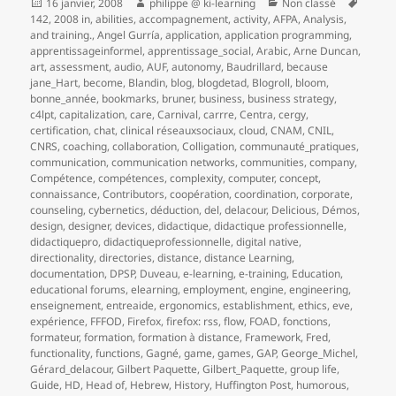
Publié
Auteur
Catégories
Mots-
16 janvier, 2008
philippe @ ki-learning
Non classé
le
clés
142
,
2008 in
,
abilities
,
accompagnement
,
activity
,
AFPA
,
Analysis
,
and training.
,
Angel Gurría
,
application
,
application programming
,
apprentissageinformel
,
apprentissage_social
,
Arabic
,
Arne Duncan
,
art
,
assessment
,
audio
,
AUF
,
autonomy
,
Baudrillard
,
because
jane_Hart
,
become
,
Blandin
,
blog
,
blogdetad
,
Blogroll
,
bloom
,
bonne_année
,
bookmarks
,
bruner
,
business
,
business strategy
,
c4lpt
,
capitalization
,
care
,
Carnival
,
carrre
,
Centra
,
cergy
,
certification
,
chat
,
clinical réseauxsociaux
,
cloud
,
CNAM
,
CNIL
,
CNRS
,
coaching
,
collaboration
,
Colligation
,
communauté_pratiques
,
communication
,
communication networks
,
communities
,
company
,
Compétence
,
compétences
,
complexity
,
computer
,
concept
,
connaissance
,
Contributors
,
coopération
,
coordination
,
corporate
,
counseling
,
cybernetics
,
déduction
,
del
,
delacour
,
Delicious
,
Démos
,
design
,
designer
,
devices
,
didactique
,
didactique professionnelle
,
didactiquepro
,
didactiqueprofessionnelle
,
digital native
,
directionality
,
directories
,
distance
,
distance Learning
,
documentation
,
DPSP
,
Duveau
,
e-learning
,
e-training
,
Education
,
educational forums
,
elearning
,
employment
,
engine
,
engineering
,
enseignement
,
entreaide
,
ergonomics
,
establishment
,
ethics
,
eve
,
expérience
,
FFFOD
,
Firefox
,
firefox: rss
,
flow
,
FOAD
,
fonctions
,
formateur
,
formation
,
formation à distance
,
Framework
,
Fred
,
functionality
,
functions
,
Gagné
,
game
,
games
,
GAP
,
George_Michel
,
Gérard_delacour
,
Gilbert Paquette
,
Gilbert_Paquette
,
group life
,
Guide
,
HD
,
Head of
,
Hebrew
,
History
,
Huffington Post
,
humorous
,