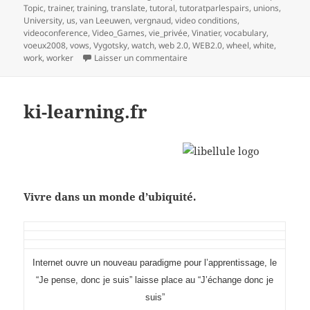
Topic
,
trainer
,
training
,
translate
,
tutoral
,
tutoratparlespairs
,
unions
,
University
,
us
,
van Leeuwen
,
vergnaud
,
video conditions
,
videoconference
,
Video_Games
,
vie_privée
,
Vinatier
,
vocabulary
,
voeux2008
,
vows
,
Vygotsky
,
watch
,
web 2.0
,
WEB2.0
,
wheel
,
white
,
sur mind mapping et processus 
work
,
worker
Laisser un commentaire
ki-learning.fr
Vivre dans un monde d’ubiquité.
I
nternet ouvre un nouveau paradigme pour l’apprentissage, le
“Je pense, donc je suis” laisse place au “J’échange donc je
suis”