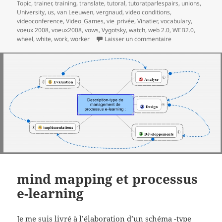
Topic
,
trainer
,
training
,
translate
,
tutoral
,
tutoratparlespairs
,
unions
,
University
,
us
,
van Leeuwen
,
vergnaud
,
video conditions
,
videoconference
,
Video_Games
,
vie_privée
,
Vinatier
,
vocabulary
,
voeux 2008
,
voeux2008
,
vows
,
Vygotsky
,
watch
,
web 2.0
,
WEB2.0
,
sur Meilleurs voe
wheel
,
white
,
work
,
worker
Laisser un commentaire
mind mapping et processus
e-learning
Je me suis livré à l’élaboration d’un schéma -type