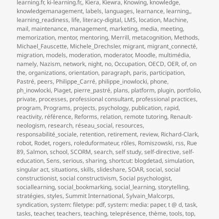
learning.fr
,
ki-learning.fr,
,
Kiera
,
Kiewra
,
Knowing
,
knowledge
,
knowledgemanagement
,
labels
,
languages
,
learnance
,
learning,
,
learning_readiness
,
life
,
literacy-digital
,
LMS
,
location
,
Machine
,
mail
,
maintenance
,
management
,
marketing
,
media
,
meeting
,
memorization
,
mentor
,
mentoring
,
Merrill
,
metacognition
,
Methods
,
Michael_Fauscette
,
Michele_Drechsler
,
migrant
,
migrant_connecté
,
migration
,
models
,
moderation
,
moderator
,
Moodle
,
multimédia
,
namely
,
Nazism
,
network
,
night
,
no
,
Occupation
,
OECD
,
OER
,
of
,
on
the
,
organizations
,
orientation
,
paragraph
,
paris
,
participation
,
Pastré
,
peers
,
Philippe_Carré
,
philippe_inowlocki
,
phone
,
ph_inowlocki
,
Piaget
,
pierre_pastré
,
plans
,
platform
,
plugin
,
portfolio
,
private
,
processes
,
professional consultant
,
professional practices
,
program
,
Programs
,
projects
,
psychology
,
publication
,
rapid
,
reactivity
,
référence
,
Reforms
,
relation
,
remote tutoring
,
Renault-
neologism
,
research
,
réseau_social
,
resources
,
responsabilité_sociale
,
retention
,
retirement
,
review
,
Richard-Clark
,
robot
,
Rodet
,
rogers
,
roleduformateur
,
rôles
,
Romiszowski
,
rss
,
Rue
89
,
Salmon
,
school
,
SCORM
,
search
,
self study
,
self-directive
,
self-
education
,
Sens
,
serious
,
sharing
,
shortcut: blogdetad
,
simulation
,
singular act
,
situations
,
skills
,
slideshare
,
SOAR
,
social
,
social
constructionist
,
social constructivism
,
Social psychologist
,
sociallearning
,
social_bookmarking
,
social_learning
,
storytelling
,
stratégies
,
styles
,
Summit International
,
Sylvain_Malcorps
,
syndication
,
system: filetype: pdf
,
system: media: paper
,
t @ d
,
task
,
tasks
,
teacher
,
teachers
,
teaching
,
teleprésence
,
thème
,
tools
,
top
,