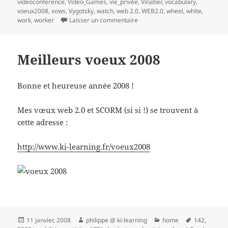
videoconference
,
Video_Games
,
vie_privée
,
Vinatier
,
vocabulary
,
voeux2008
,
vows
,
Vygotsky
,
watch
,
web 2.0
,
WEB2.0
,
wheel
,
white
,
sur 1 Réaliser une veille collabo
work
,
worker
Laisser un commentaire
Meilleurs voeux 2008
Bonne et heureuse année 2008 !
Mes vœux web 2.0 et SCORM (si si !) se trouvent à
cette adresse :
http://www.ki-learning.fr/voeux2008
Publié
Auteur
Catégories
Mots-
11 janvier, 2008
philippe @ ki-learning
home
142
,