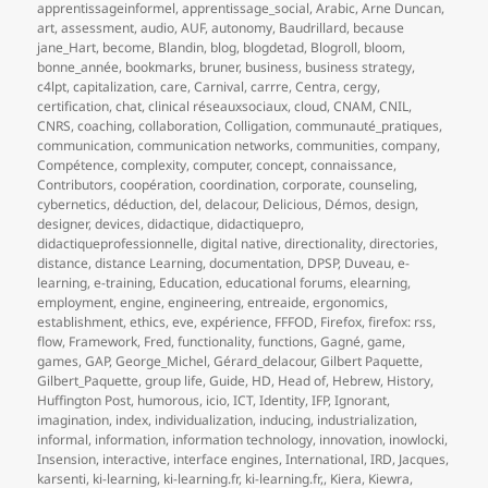
apprentissageinformel
,
apprentissage_social
,
Arabic
,
Arne Duncan
,
art
,
assessment
,
audio
,
AUF
,
autonomy
,
Baudrillard
,
because
jane_Hart
,
become
,
Blandin
,
blog
,
blogdetad
,
Blogroll
,
bloom
,
bonne_année
,
bookmarks
,
bruner
,
business
,
business strategy
,
c4lpt
,
capitalization
,
care
,
Carnival
,
carrre
,
Centra
,
cergy
,
certification
,
chat
,
clinical réseauxsociaux
,
cloud
,
CNAM
,
CNIL
,
CNRS
,
coaching
,
collaboration
,
Colligation
,
communauté_pratiques
,
communication
,
communication networks
,
communities
,
company
,
Compétence
,
complexity
,
computer
,
concept
,
connaissance
,
Contributors
,
coopération
,
coordination
,
corporate
,
counseling
,
cybernetics
,
déduction
,
del
,
delacour
,
Delicious
,
Démos
,
design
,
designer
,
devices
,
didactique
,
didactiquepro
,
didactiqueprofessionnelle
,
digital native
,
directionality
,
directories
,
distance
,
distance Learning
,
documentation
,
DPSP
,
Duveau
,
e-
learning
,
e-training
,
Education
,
educational forums
,
elearning
,
employment
,
engine
,
engineering
,
entreaide
,
ergonomics
,
establishment
,
ethics
,
eve
,
expérience
,
FFFOD
,
Firefox
,
firefox: rss
,
flow
,
Framework
,
Fred
,
functionality
,
functions
,
Gagné
,
game
,
games
,
GAP
,
George_Michel
,
Gérard_delacour
,
Gilbert Paquette
,
Gilbert_Paquette
,
group life
,
Guide
,
HD
,
Head of
,
Hebrew
,
History
,
Huffington Post
,
humorous
,
icio
,
ICT
,
Identity
,
IFP
,
Ignorant
,
imagination
,
index
,
individualization
,
inducing
,
industrialization
,
informal
,
information
,
information technology
,
innovation
,
inowlocki
,
Insension
,
interactive
,
interface engines
,
International
,
IRD
,
Jacques
,
karsenti
,
ki-learning
,
ki-learning.fr
,
ki-learning.fr,
,
Kiera
,
Kiewra
,