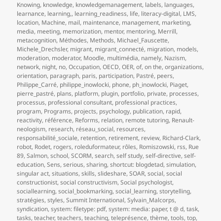
Knowing
,
knowledge
,
knowledgemanagement
,
labels
,
languages
,
learnance
,
learning,
,
learning_readiness
,
life
,
literacy-digital
,
LMS
,
location
,
Machine
,
mail
,
maintenance
,
management
,
marketing
,
media
,
meeting
,
memorization
,
mentor
,
mentoring
,
Merrill
,
metacognition
,
Méthodes
,
Methods
,
Michael_Fauscette
,
Michele_Drechsler
,
migrant
,
migrant_connecté
,
migration
,
models
,
moderation
,
moderator
,
Moodle
,
multimédia
,
namely
,
Nazism
,
network
,
night
,
no
,
Occupation
,
OECD
,
OER
,
of
,
on the
,
organizations
,
orientation
,
paragraph
,
paris
,
participation
,
Pastré
,
peers
,
Philippe_Carré
,
philippe_inowlocki
,
phone
,
ph_inowlocki
,
Piaget
,
pierre_pastré
,
plans
,
platform
,
plugin
,
portfolio
,
private
,
processes
,
processus
,
professional consultant
,
professional practices
,
program
,
Programs
,
projects
,
psychology
,
publication
,
rapid
,
reactivity
,
référence
,
Reforms
,
relation
,
remote tutoring
,
Renault-
neologism
,
research
,
réseau_social
,
resources
,
responsabilité_sociale
,
retention
,
retirement
,
review
,
Richard-Clark
,
robot
,
Rodet
,
rogers
,
roleduformateur
,
rôles
,
Romiszowski
,
rss
,
Rue
89
,
Salmon
,
school
,
SCORM
,
search
,
self study
,
self-directive
,
self-
education
,
Sens
,
serious
,
sharing
,
shortcut: blogdetad
,
simulation
,
singular act
,
situations
,
skills
,
slideshare
,
SOAR
,
social
,
social
constructionist
,
social constructivism
,
Social psychologist
,
sociallearning
,
social_bookmarking
,
social_learning
,
storytelling
,
stratégies
,
styles
,
Summit International
,
Sylvain_Malcorps
,
syndication
,
system: filetype: pdf
,
system: media: paper
,
t @ d
,
task
,
tasks
,
teacher
,
teachers
,
teaching
,
teleprésence
,
thème
,
tools
,
top
,