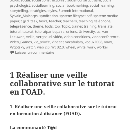
SOAR
,
social
,
social constructionist
,
social constructivism
,
Social
psychologist
,
sociallearning
,
social_bookmarking
,
social_learning
,
storytelling
,
stratégies
,
styles
,
Summit International
,
Sylvain_Malcorps
,
syndication
,
system: filetype: pdf
,
system: media:
paper
,
t @ d
,
task
,
tasks
,
teacher
,
teachers
,
teaching
,
téléphone
,
teleprésence
,
thème
,
tools
,
top
,
Topic
,
trainer
,
training
,
translate
,
tutoral
,
tutorat
,
tutoratparlespairs
,
unions
,
University
,
us
,
van
Leeuwen
,
veille
,
vergnaud
,
vidéo
,
video conditions
,
videoconference
,
Video_Games
,
vie_privée
,
Vinatier
,
vocabulary
,
voeux2008
,
vows
,
Vygotsky
,
watch
,
web 2.0
,
WEB2.0
,
wheel
,
white
,
work
,
worker
sur 2- Réaliser une veille collaborative sur le t
Laisser un commentaire
1 Réaliser une veille
collaborative sur le tutorat
en FOAD.
1- Réaliser une veille collaborative sur le tutorat
en formation à distance (FOAD).
La communauté T@d